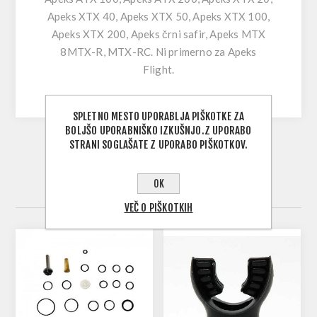
Apeks XTX 40, Apeks XTX 50, Apeks XTX 100,
Apeks XTX 200, Apeks črni safir, Apeks MTX
8MTX-R, MTX-RC. Ni primerno za Apeks
Flight.
SPLETNO MESTO UPORABLJA PIŠKOTKE ZA
BOLJŠO UPORABNIŠKO IZKUŠNJO.Z UPORABO
STRANI SOGLAŠATE Z UPORABO PIŠKOTKOV.
OK
ODLIČNA DOPOLNITEV NAKUPA
VEČ O PIŠKOTKIH