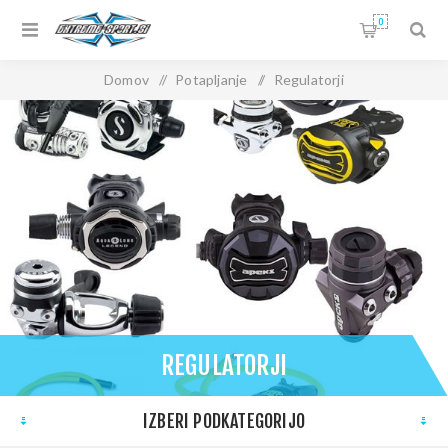
0
Domov
/
Potapljanje
/
Regulatorji
REGULATORJI
IZBERI PODKATEGORIJO