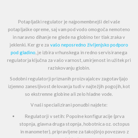
Potapljaški regulator je najpomembnejši del vaše
potapljaške opreme, saj vam pod vodo omogoča nemoteno
in naravno dihanje ne glede na globino ter tlak zraka v
jeklenki. Ker gre za
vašo neposredno življenjsko podporo
pod gladino
, je izbira vrhunskega in redno servisiranega
regulatorja ključna za vašo varnost, umirjenost in užitek pri
raziskovanju globin.
Sodobni regulatorji priznanih proizvajalcev zagotavljajo
izjemno zanesljivost delovanja tudi v najtežjih pogojih, kot
so ekstremne globine ali zelo hladne vode.
V naši specializirani ponudbi najdete:
Regulatorji v setih:
Popolne konfiguracije (prva
stopnja, glavna druga stopnja, hobotnica oz. octopus
in manometer), pripravljene za takojšnjo povezavo z