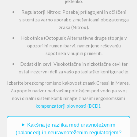
jeklenko.
Regulatorji Nitrox:
Posebej prilagojeni in očiščeni
sistemi za varno uporabo z mešanicami obogatenega
zraka (Nitrox).
Hobotnice (Octopus):
Alternativne druge stopnje v
opozorilni rumeni barvi, namenjene reševanju
sopotnika v nujnih primerih.
Dodatki in cevi:
Visokotlačne in nizkotlačne cevi ter
ostali rezervni deli za vašo potapljaško konfiguracijo.
Izberite brezkompromisno kakovost znamk
Cressi
in
Mares
.
Za popoln nadzor nad vašim položajem pod vodo pa svoj
novi dihalni sistem kombinirajte z našimi ergonomskimi
kompenzatorji plovnosti (BCD)
.
Kakšna je razlika med uravnoteženim
(balanced) in neuravnoteženim regulatorjem?