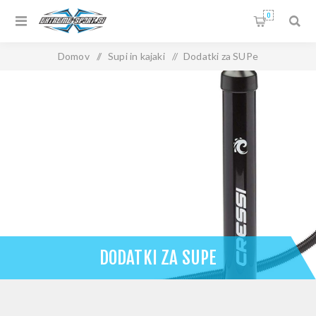
0
Domov
/
Supi in kajaki
/
Dodatki za SUPe
DODATKI ZA SUPE