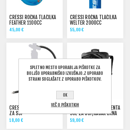
CRESSI ROČNA TLAČILKA
CRESSI ROČNA TLAČILKA
FEATHER 1100CC
WELTER 2000CC
45,00 €
55,00 €
SPLETNO MESTO UPORABLJA PIŠKOTKE ZA
BOLJŠO UPORABNIŠKO IZKUŠNJO.Z UPORABO
STRANI SOGLAŠATE Z UPORABO PIŠKOTKOV.
OK
VEČ O PIŠKOTKIH
CRESSI CEV ZA TLAČILKO
CRESSI NAHRBTNIK PENTA
ZA SUP
90L ZA SUP/KAJAK ČRNA
18,00 €
59,00 €