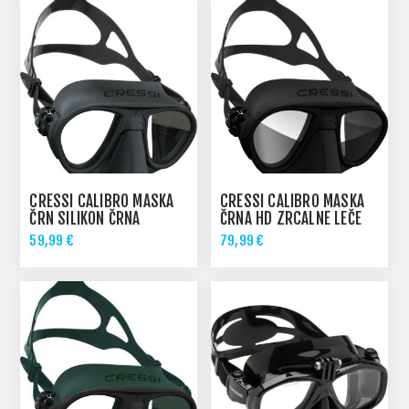
CRESSI CALIBRO MASKA
CRESSI CALIBRO MASKA
ČRN SILIKON ČRNA
ČRNA HD ZRCALNE LEČE
59,99 €
79,99 €