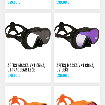
129,00 €
139,00 €
APEKS MASKA VX1 ČRNA,
APEKS MASKA VX1 ČRNA,
ULTRACLEAR LEČE
UV LEČE
129,00 €
139,00 €