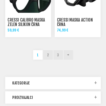
CRESSI CALIBRO MASKA
CRESSI MASKA ACTION
ZELEN SILIKON ČRNA
ČRNA
59,99 €
74,99 €
1
2
3
KATEGORIJE
PROIZVAJALCI