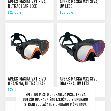
APEKS MASKA VX1 SIVA,
APEKS MASKA VX1 SIVA,
ULTRACLEAR LEČE
UV LEČE
129,00 €
139,00 €
APEKS MASKA VX1 SIVO
APEKS MASKA VX1 SIVO
ORANŽNA, ULTRACLEAR
ORANŽNA, UV LEČE
LEČE
129,00 €
139,00 €
SPLETNO MESTO UPORABLJA PIŠKOTKE ZA
BOLJŠO UPORABNIŠKO IZKUŠNJO.Z UPORABO
STRANI SOGLAŠATE Z UPORABO PIŠKOTKOV.