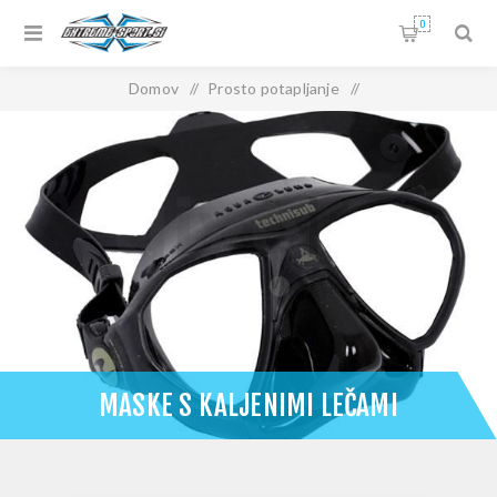
0
Domov
/
Prosto potapljanje
/
Maske za prosto potapljanje
/
Maske s kaljenimi lečami
MASKE S KALJENIMI LEČAMI