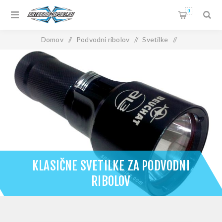
0
Domov
/
Podvodni ribolov
/
Svetilke
/
Klasične svetilke za podvodni ribolov
KLASIČNE SVETILKE ZA PODVODNI
RIBOLOV