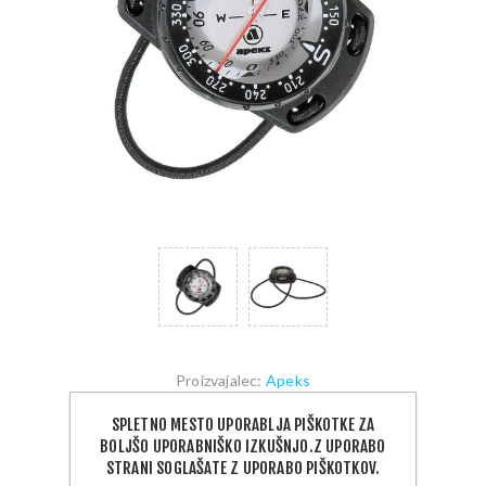
Proizvajalec:
Apeks
SKU:
AP1012K
SPLETNO MESTO UPORABLJA PIŠKOTKE ZA
89,00 €
BOLJŠO UPORABNIŠKO IZKUŠNJO.Z UPORABO
STRANI SOGLAŠATE Z UPORABO PIŠKOTKOV.