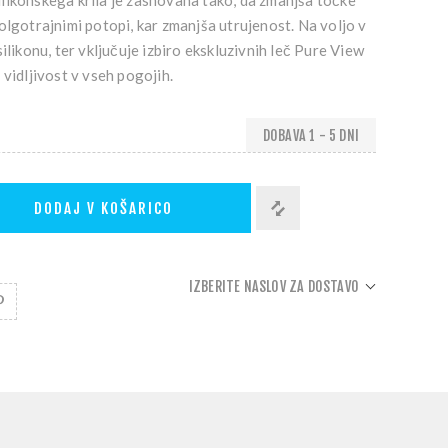
likonskega krila je zasnovana tako, da zmanjša točke
olgotrajnimi potopi, kar zmanjša utrujenost. Na voljo v
ilikonu, ter vključuje izbiro ekskluzivnih leč Pure View
 vidljivost v vseh pogojih.
DOBAVA 1 - 5 DNI
DODAJ V KOŠARICO
IZBERITE NASLOV ZA DOSTAVO