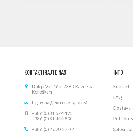
KONTAKTIRAJTE NAS
INFO
Dobja Vas 16a, 2390 Ravne na
Kontakt
Koroškem
FAQ
trgovina@extreme-sport.si
Dostava -
+386 (0)31 574 193
+386 (0)31 444 830
Politika 
+386 (0)2 620 27 02
Splošni p