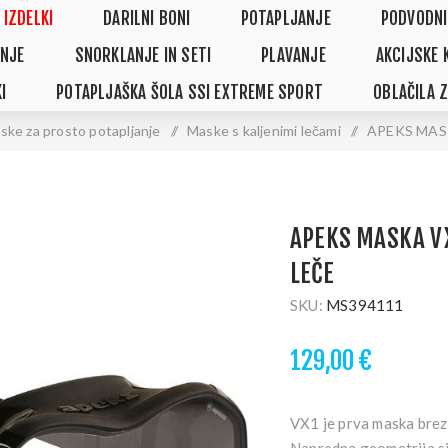
 IZDELKI
DARILNI BONI
POTAPLJANJE
PODVODNI
NJE
SNORKLANJE IN SETI
PLAVANJE
AKCIJSKE 
I
POTAPLJAŠKA ŠOLA SSI EXTREME SPORT
OBLAČILA 
ske za prosto potapljanje
/
Maske s kaljenimi lečami
/
APEKS MAS
APEKS MASKA V
LEČE
SKU:
MS394111
129,00 €
VX1 je prva maska brez 