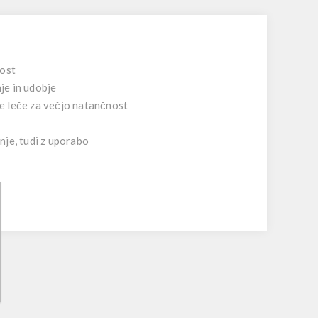
nost
nje in udobje
e leče za večjo natančnost
nje, tudi z uporabo