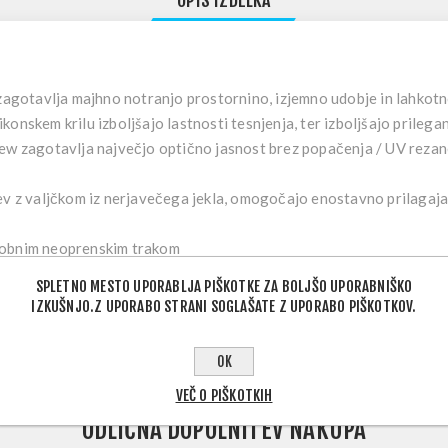
OPIS IZDELKA
 zagotavlja majhno notranjo prostornino, izjemno udobje in lahkot
ilikonskem krilu izboljšajo lastnosti tesnjenja, ter izboljšajo prilega
ew zagotavlja največjo optično jasnost brez popačenja / UV rezan
ev z valjčkom iz nerjavečega jekla, omogočajo enostavno prilagaja
dobnim neoprenskim trakom
 EVA z zadrgo
SPLETNO MESTO UPORABLJA PIŠKOTKE ZA BOLJŠO UPORABNIŠKO
IZKUŠNJO.Z UPORABO STRANI SOGLAŠATE Z UPORABO PIŠKOTKOV.
OK
VEČ O PIŠKOTKIH
ODLIČNA DOPOLNITEV NAKUPA