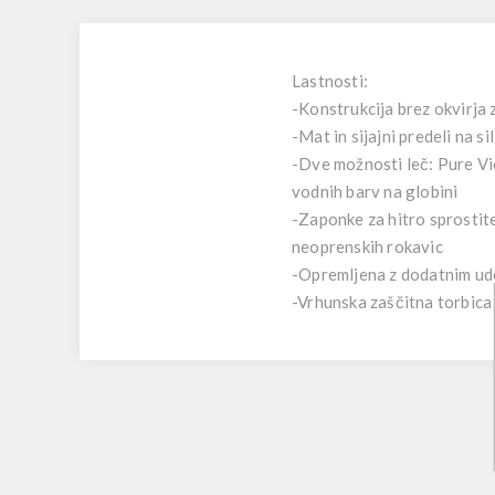
Lastnosti:
-Konstrukcija brez okvirja
-Mat in sijajni predeli na s
-Dve možnosti leč: Pure Vi
vodnih barv na globini
-Zaponke za hitro sprostit
neoprenskih rokavic
-Opremljena z dodatnim u
-Vrhunska zaščitna torbica