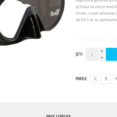
Napredna geometrija si
pritiska na obraz med d
črnem, sivem ali belem s
ali UV Cut za optimalno
QTY:
PODELI: