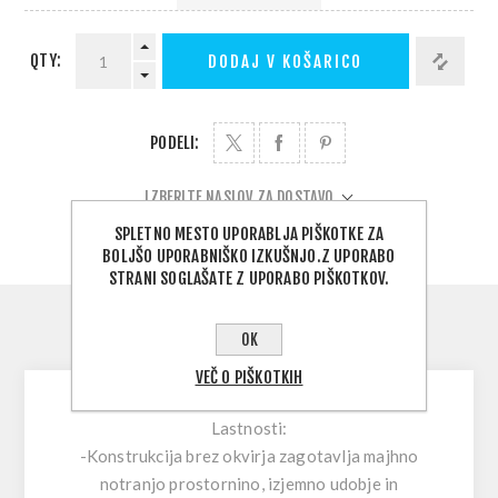
QTY:
DODAJ V KOŠARICO
PODELI:
IZBERITE NASLOV ZA DOSTAVO
SPLETNO MESTO UPORABLJA PIŠKOTKE ZA
BOLJŠO UPORABNIŠKO IZKUŠNJO.Z UPORABO
STRANI SOGLAŠATE Z UPORABO PIŠKOTKOV.
OK
OPIS IZDELKA
VEČ O PIŠKOTKIH
Lastnosti:
-Konstrukcija brez okvirja zagotavlja majhno
notranjo prostornino, izjemno udobje in