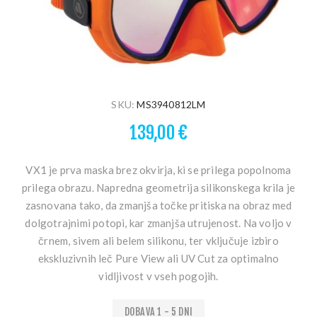
SKU:
MS3940812LM
139,00 €
VX1 je prva maska brez okvirja, ki se prilega popolnoma
prilega obrazu. Napredna geometrija silikonskega krila je
zasnovana tako, da zmanjša točke pritiska na obraz med
dolgotrajnimi potopi, kar zmanjša utrujenost. Na voljo v
črnem, sivem ali belem silikonu, ter vključuje izbiro
ekskluzivnih leč Pure View ali UV Cut za optimalno
vidljivost v vseh pogojih.
DOBAVA 1 - 5 DNI