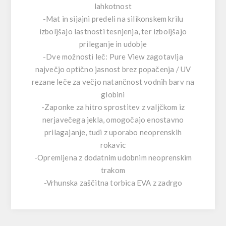
lahkotnost
-Mat in sijajni predeli na silikonskem krilu
izboljšajo lastnosti tesnjenja, ter izboljšajo
prileganje in udobje
-Dve možnosti leč: Pure View zagotavlja
največjo optično jasnost brez popačenja / UV
rezane leče za večjo natančnost vodnih barv na
globini
-Zaponke za hitro sprostitev z valjčkom iz
nerjavečega jekla, omogočajo enostavno
prilagajanje, tudi z uporabo neoprenskih
rokavic
-Opremljena z dodatnim udobnim neoprenskim
trakom
-Vrhunska zaščitna torbica EVA z zadrgo