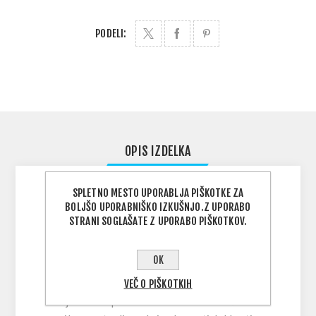
PODELI:
OPIS IZDELKA
SPLETNO MESTO UPORABLJA PIŠKOTKE ZA
BOLJŠO UPORABNIŠKO IZKUŠNJO.Z UPORABO
Zasnova plavuti RK3 je že desetletja standard
STRANI SOGLAŠATE Z UPORABO PIŠKOTKOV.
za vojaške, specialne operacije, obalno stražo
in potapljače javne varnosti. Ima tradicionalno
OK
obliko iz gume. Material lista RK3 je oblikovan
tako, da vzdrži v najtežjih okoljih, temperaturah
VEČ O PIŠKOTKIH
in je zelo odporen na obrabo. Kratko široko