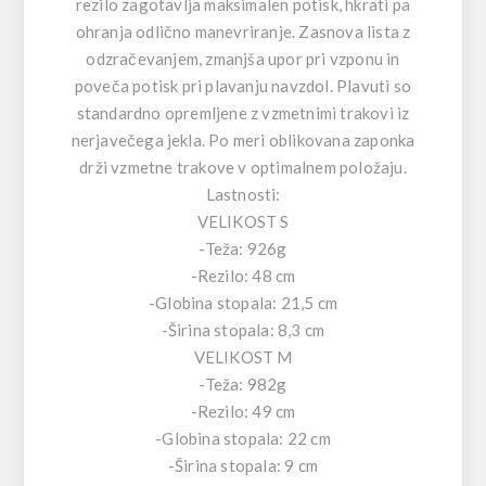
rezilo zagotavlja maksimalen potisk, hkrati pa
ohranja odlično manevriranje. Zasnova lista z
odzračevanjem, zmanjša upor pri vzponu in
poveča potisk pri plavanju navzdol. Plavuti so
standardno opremljene z vzmetnimi trakovi iz
nerjavečega jekla. Po meri oblikovana zaponka
drži vzmetne trakove v optimalnem položaju.
Lastnosti:
VELIKOST S
-Teža: 926g
-Rezilo: 48 cm
-Globina stopala: 21,5 cm
-Širina stopala: 8,3 cm
VELIKOST M
-Teža: 982g
-Rezilo: 49 cm
-Globina stopala: 22 cm
-Širina stopala: 9 cm