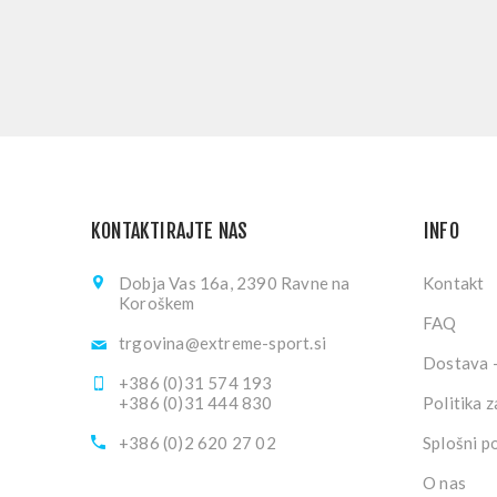
KONTAKTIRAJTE NAS
INFO
Dobja Vas 16a, 2390 Ravne na
Kontakt
Koroškem
FAQ
trgovina@extreme-sport.si
Dostava -
+386 (0)31 574 193
+386 (0)31 444 830
Politika 
+386 (0)2 620 27 02
Splošni p
O nas