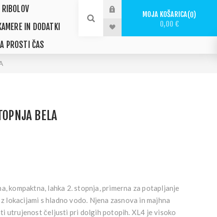
 RIBOLOV
MOJA KOŠARICA
0
0,00 €
KAMERE IN DODATKI
ZA PROSTI ČAS
A
STOPNJA BELA
a, kompaktna, lahka 2. stopnja, primerna za potapljanje
o z lokacijami s hladno vodo. Njena zasnova in majhna
 utrujenost čeljusti pri dolgih potopih. XL4 je visoko