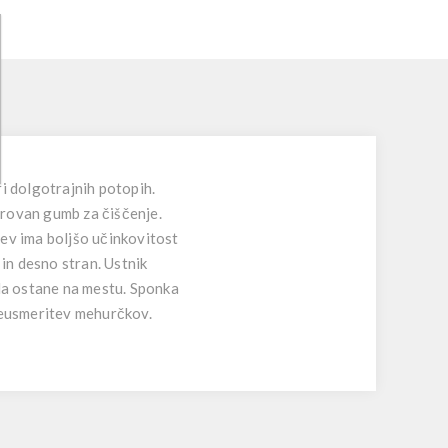
i dolgotrajnih potopih.
orovan gumb za čiščenje.
cev ima boljšo učinkovitost
 in desno stran. Ustnik
 da ostane na mestu. Sponka
reusmeritev mehurčkov.