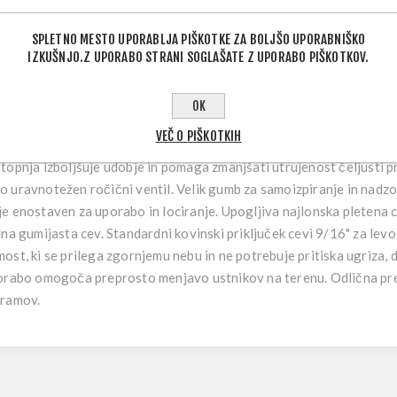
SPLETNO MESTO UPORABLJA PIŠKOTKE ZA BOLJŠO UPORABNIŠKO
IZKUŠNJO.Z UPORABO STRANI SOGLAŠATE Z UPORABO PIŠKOTKOV.
OPIS IZDELKA
OK
VEČ O PIŠKOTKIH
opnja izboljšuje udobje in pomaga zmanjšati utrujenost čeljusti pr
 uravnotežen ročični ventil. Velik gumb za samoizpiranje in nadz
e enostaven za uporabo in lociranje. Upogljiva najlonska pletena 
na gumijasta cev. Standardni kovinski priključek cevi 9/16" za levo
st, ki se prilega zgornjemu nebu in ne potrebuje pritiska ugriza,
porabo omogoča preprosto menjavo ustnikov na terenu. Odlična p
gramov.