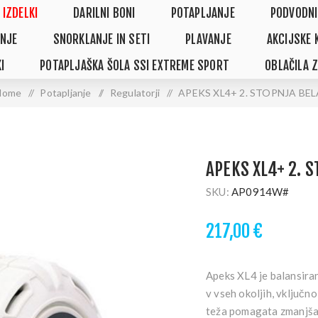
 IZDELKI
DARILNI BONI
POTAPLJANJE
PODVODNI
NJE
SNORKLANJE IN SETI
PLAVANJE
AKCIJSKE 
I
POTAPLJAŠKA ŠOLA SSI EXTREME SPORT
OBLAČILA 
Home
/
Potapljanje
/
Regulatorji
/
APEKS XL4+ 2. STOPNJA BEL
APEKS XL4+ 2. 
SKU:
AP0914W#
217,00 €
Apeks XL4 je balansiran
v vseh okoljih, vključn
teža pomagata zmanjšati