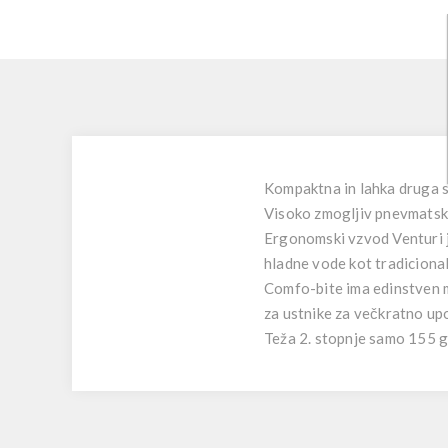
Kompaktna in lahka druga st
Visoko zmogljiv pnevmatsko
Ergonomski vzvod Venturi j
hladne vode kot tradicional
Comfo-bite ima edinstven mo
za ustnike za večkratno u
Teža 2. stopnje samo 155 