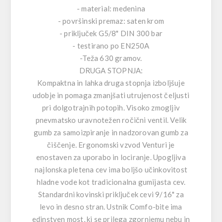
- material: medenina
- površinski premaz: saten krom
- priključek G5/8" DIN 300 bar
- testirano po EN250A
-Teža 630 gramov.
DRUGA STOPNJA:
Kompaktna in lahka druga stopnja izboljšuje
udobje in pomaga zmanjšati utrujenost čeljusti
pri dolgotrajnih potopih. Visoko zmogljiv
pnevmatsko uravnotežen ročični ventil. Velik
gumb za samoizpiranje in nadzorovan gumb za
čiščenje. Ergonomski vzvod Venturi je
enostaven za uporabo in lociranje. Upogljiva
najlonska pletena cev ima boljšo učinkovitost
hladne vode kot tradicionalna gumijasta cev.
Standardni kovinski priključek cevi 9/16" za
levo in desno stran. Ustnik Comfo-bite ima
edinstven most, ki se prilega zgornjemu nebu in