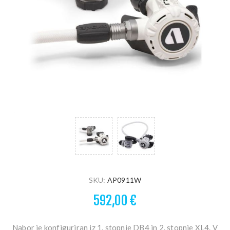
SKU:
AP0911W
592,00 €
Nabor je konfiguriran iz 1. stopnje DB4 in 2. stopnje XL4. V