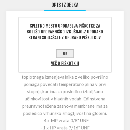
OPIS IZDELKA
SPLETNO MESTO UPORABLJA PIŠKOTKE ZA
PRVA STOPNJA:
BOLJŠO UPORABNIŠKO IZKUŠNJO.Z UPORABO
Prebojna, inovativna preoblikovana končna
STRANI SOGLAŠATE Z UPORABO PIŠKOTKOV.
kapica prve stopnje in okoljska membrana
pomagata preprečiti nabiranje ledu, ki lahko
OK
povzroči prosti pretok prve stopnje v
ekstremnih okoliščinah. Prav tako ščiti prvo
VEČ O PIŠKOTKIH
stopnjo pred poškodbami. Objemka membrane
toplotnega izmenjevalnika z veliko površino
pomaga povečati temperaturo plina v prvi
stopnji, kar ima za posledico izboljšano
učinkovitost v hladnih vodah. Edinstvena
preuravnotežena zasnova membrane ima za
posledico vrhunsko zmogljivost na globini.
- 4 x MP vrata 3/8" UNF
- 1 x HP vrata 7/16" UNF