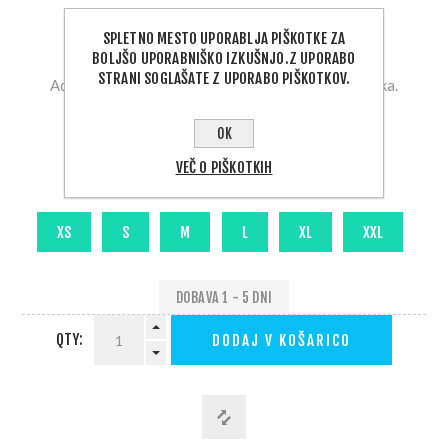
SPLETNO MESTO UPORABLJA PIŠKOTKE ZA
Proizvajalec:
AquaLung
BOLJŠO UPORABNIŠKO IZKUŠNJO.Z UPORABO
STRANI SOGLAŠATE Z UPORABO PIŠKOTKOV.
Aqualung ARCTIC 100, enodelna unisex podobleka.
159,00 €
OK
VEČ O PIŠKOTKIH
Velikost
DOBAVA 1 - 5 DNI
QTY:
DODAJ V KOŠARICO