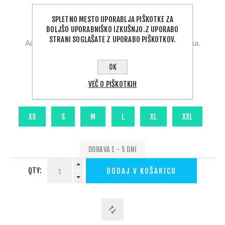
SPLETNO MESTO UPORABLJA PIŠKOTKE ZA
Proizvajalec:
AquaLung
BOLJŠO UPORABNIŠKO IZKUŠNJO.Z UPORABO
STRANI SOGLAŠATE Z UPORABO PIŠKOTKOV.
Aqualung ARCTIC 300, enodelna unisex podobleka.
269,00 €
OK
VEČ O PIŠKOTKIH
Velikost
DOBAVA 1 - 5 DNI
QTY:
DODAJ V KOŠARICO