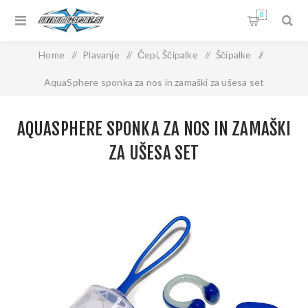
0
Home
/
Plavanje
/
Čepi, Ščipalke
/
Ščipalke
/
AquaSphere sponka za nos in zamaški za ušesa set
AQUASPHERE SPONKA ZA NOS IN ZAMAŠKI
ZA UŠESA SET