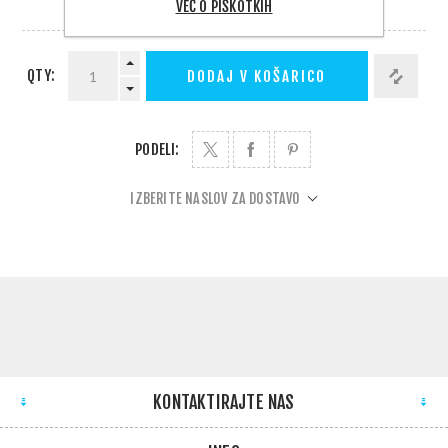
VEČ O PIŠKOTKIH
DOBAVA 1 - 5 DNI
QTY:
DODAJ V KOŠARICO
PODELI:
IZBERITE NASLOV ZA DOSTAVO
KONTAKTIRAJTE NAS