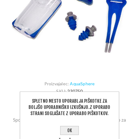
Proizvajalec:
AquaSphere
SKU:
230750
SPLETNO MESTO UPORABLJA PIŠKOTKE ZA
12,90 €
BOLJŠO UPORABNIŠKO IZKUŠNJO.Z UPORABO
STRANI SOGLAŠATE Z UPORABO PIŠKOTKOV.
Sponka za nos in čepki za ušesa s priloženo škatlico za
shranjevanje.
OK