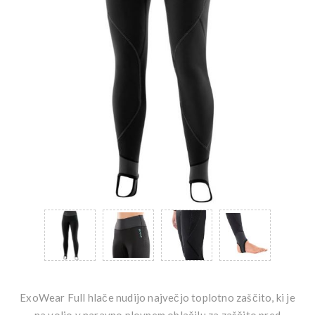
ExoWear Full hlače nudijo največjo toplotno zaščito, ki je
na voljo v naravno plovnem oblačilu za zaščito pred