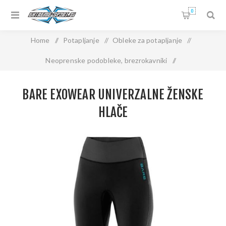
0
Home
/
Potapljanje
/
Obleke za potapljanje
/
Neoprenske podobleke, brezrokavniki
/
BARE ExoWear univerzalne ženske hlače
BARE EXOWEAR UNIVERZALNE ŽENSKE
HLAČE