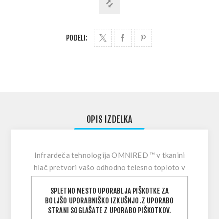
PODELI:
OPIS IZDELKA
Infrardeča tehnologija OMNIRED ™ v tkanini
hlač pretvori vašo odhodno telesno toploto v
infrardečo energijo in jo odbije nazaj v vaše
SPLETNO MESTO UPORABLJA PIŠKOTKE ZA
telo za termično toploto. Troslojna tkanina
BOLJŠO UPORABNIŠKO IZKUŠNJO.Z UPORABO
ščiti pred najostrejšimi elementi z materiali, ki
STRANI SOGLAŠATE Z UPORABO PIŠKOTKOV.
odbijajo vodo, so odporni proti vetru, dihajo, se