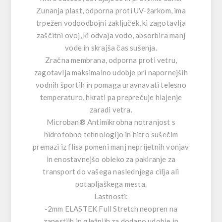
Zunanja plast, odporna proti UV-žarkom, ima
trpežen vodoodbojni zaključek, ki zagotavlja
zaščitni ovoj, ki odvaja vodo, absorbira manj
vode in skrajša čas sušenja.
Zračna membrana, odporna proti vetru,
zagotavlja maksimalno udobje pri napornejših
vodnih športih in pomaga uravnavati telesno
temperaturo, hkrati pa preprečuje hlajenje
zaradi vetra.
Microban® Antimikrobna notranjost s
hidrofobno tehnologijo in hitro sušečim
premazi iz flisa pomeni manj neprijetnih vonjav
in enostavnejšo obleko za pakiranje za
transport do vašega naslednjega cilja ali
potapljaškega mesta.
Lastnosti:
-2mm ELASTEK Full Stretch neopren na
zapestjih in gležnjih za dodano udobje in