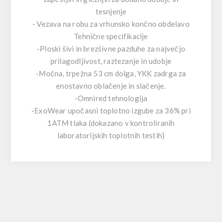
tesnjenje
- Vezava na robu za vrhunsko končno obdelavo
Tehnične specifikacije
-Ploski šivi in brezšivne pazduhe za največjo
prilagodljivost, raztezanje in udobje
-Močna, trpežna 53 cm dolga, YKK zadrga za
enostavno oblačenje in slačenje.
-Omnired tehnologija
-ExoWear upočasni toplotno izgube za 36% pri
1ATM tlaka (dokazano v kontroliranih
laboratorijskih toplotnih testih)