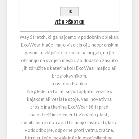
hitro sušijo, odvajajo in delujejo protimikrobno.
OK
In ker je v vodi svobodno gibanje bistvenega
pomena, ExoWear 4-Way Stretch zagotavlja
VEČ O PIŠKOTKIH
več elastičnosti in zračnosti kot dvosmerni 2-
Way Stretch, ki ga najdemo v podobnih oblekah.
ExoWear hlače imajo visok kroj z neoprenskim
pasom in vključujejo zanke na nogah, da jih
ohranijo na svojem mestu. Za dodatno zaščito
jih združite s katerim koli ExoWear majico ali
brezrokavnikom.
Troslojna tkanina:
Ne glede na to, ali se potapljate, vozite s
kajakom ali veslate stoje, vas inovativna
troslojna tkanina ExoWear ščiti pred
najostrejšimi elementi. Zunanja plast,
membrana in notranji flis imajo lastnosti, ki so
vodoodbojne, odporne proti vetru, zračne,
hitro sušeče, odvajajoče in protimikrobne.