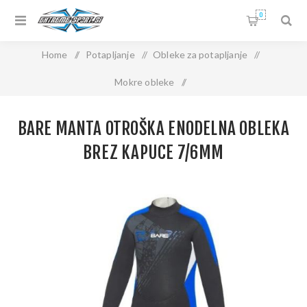
0
Home
/
Potapljanje
/
Obleke za potapljanje
/
Mokre obleke
/
BARE Manta otroška enodelna obleka brez kapuce 7/6mm
BARE MANTA OTROŠKA ENODELNA OBLEKA
BREZ KAPUCE 7/6MM