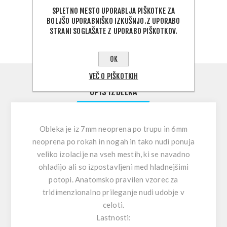
PODELI:
SPLETNO MESTO UPORABLJA PIŠKOTKE ZA
BOLJŠO UPORABNIŠKO IZKUŠNJO.Z UPORABO
STRANI SOGLAŠATE Z UPORABO PIŠKOTKOV.
OK
VEČ O PIŠKOTKIH
OPIS IZDELKA
Obleka je iz 7mm neoprena po trupu in 6mm
neoprena po rokah in nogah in tako nudi ponuja
veliko izolacije na vseh mestih, ki se navadno
ohladijo ali so izpostavljeni med hladnejšimi
potopi. Anatomsko pravilen vzorec za
tridimenzionalno prileganje nudi udobje v
celoti.
Lastnosti: