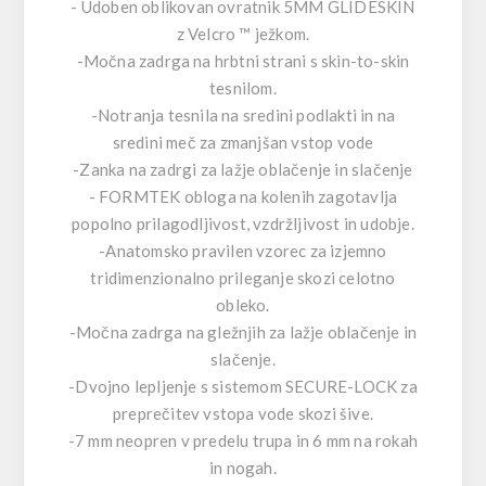
- Udoben oblikovan ovratnik 5MM GLIDESKIN
z Velcro ™ ježkom.
-Močna zadrga na hrbtni strani s skin-to-skin
tesnilom.
-Notranja tesnila na sredini podlakti in na
sredini meč za zmanjšan vstop vode
-Zanka na zadrgi za lažje oblačenje in slačenje
- FORMTEK obloga na kolenih zagotavlja
popolno prilagodljivost, vzdržljivost in udobje.
-Anatomsko pravilen vzorec za izjemno
tridimenzionalno prileganje skozi celotno
obleko.
-Močna zadrga na gležnjih za lažje oblačenje in
slačenje.
-Dvojno lepljenje s sistemom SECURE-LOCK za
preprečitev vstopa vode skozi šive.
-7 mm neopren v predelu trupa in 6 mm na rokah
in nogah.