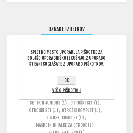
OZNAKE IZDELKOV
KOMPLETI ZA OTROKE
(1)
,
SETI ZA OTROKE
(1)
,
SPLETNO MESTO UPORABLJA PIŠKOTKE ZA
BOLJŠO UPORABNIŠKO IZKUŠNJO.Z UPORABO
OTROŠKA MASKA IN DIHALKA
(1)
,
STRANI SOGLAŠATE Z UPORABO PIŠKOTKOV.
MASKA + DIHALKA OTROŠKA
(1)
,
MASKA+DIHALKA OTROŠKA
(1)
,
OK
MASKA IN DIHALKA OTROŠKA
(1)
,
JUNIOR SET
(1)
,
MASKA I DIHALICA ZA DJECU
(1)
,
VEČ O PIŠKOTKIH
DIHALICA I MASKA ZA DJECU
(1)
,
SET ZA DJECU
(1)
,
SET FOR JUNIORS
(1)
,
OTROŠKI SET
(1)
,
OTROSKI SET
(1)
,
OTROŠKI KOMPLET
(1)
,
OTROSKI KOMPLET
(1)
,
MASKE IN DIHALKE ZA OTROKE
(1)
,
SETOVI ZA DJECU
(1)