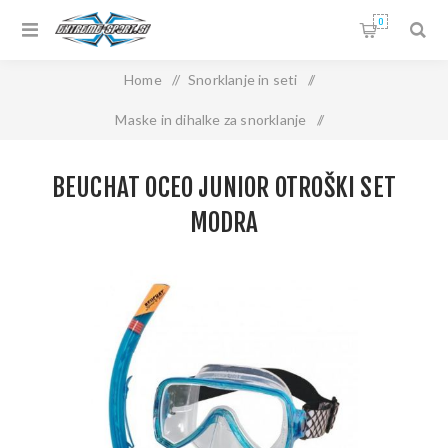
0
Home
/
Snorklanje in seti
/
Maske in dihalke za snorklanje
/
Seti za otroke za snorklanje
/
BEUCHAT OCEO JUNIOR OTROŠKI SET
Beuchat Oceo Junior otroški set modra
MODRA