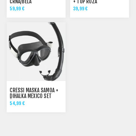
ČRNA/BELA
+ TOP ROZA
59,99 €
39,99 €
CRESSI MASKA SAMOA +
DIHALKA MEXICO SET
ČRNA
54,99 €