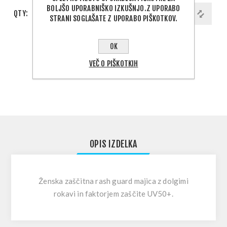
BOLJŠO UPORABNIŠKO IZKUŠNJO.Z UPORABO
QTY:
DODAJ V KOŠARICO
STRANI SOGLAŠATE Z UPORABO PIŠKOTKOV.
OK
PODELI:
VEČ O PIŠKOTKIH
IZBERITE NASLOV ZA DOSTAVO
OPIS IZDELKA
Ženska zaščitna rash guard majica z dolgimi
rokavi in faktorjem zaščite UV50+.