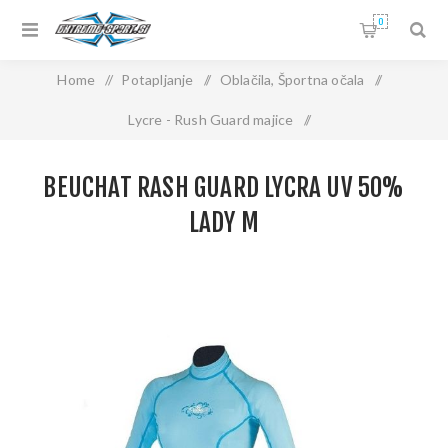
0
Home
/
Potapljanje
/
Oblačila, Športna očala
/
Lycre - Rush Guard majice
/
Beuchat RASH GUARD LYCRA UV 50% Lady M
BEUCHAT RASH GUARD LYCRA UV 50%
LADY M