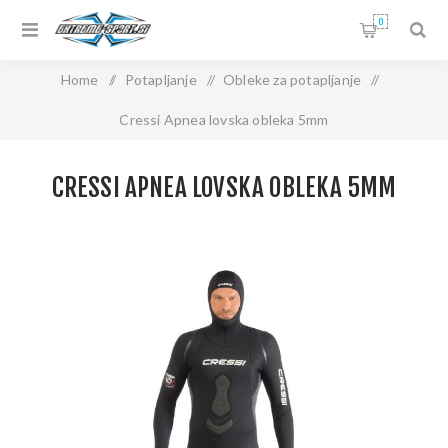
0
Home
/
Potapljanje
/
Obleke za potapljanje
/
Cressi Apnea lovska obleka 5mm
CRESSI APNEA LOVSKA OBLEKA 5MM