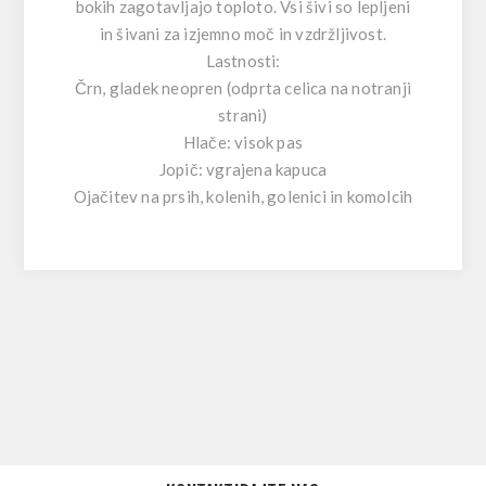
bokih zagotavljajo toploto. Vsi šivi so lepljeni
in šivani za izjemno moč in vzdržljivost.
Lastnosti:
Črn, gladek neopren (odprta celica na notranji
strani)
Hlače: visok pas
Jopič: vgrajena kapuca
Ojačitev na prsih, kolenih, golenici in komolcih