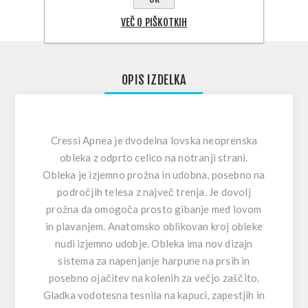
VEČ O PIŠKOTKIH
OPIS IZDELKA
Cressi Apnea je dvodelna lovska neoprenska
obleka z odprto celico na notranji strani.
Obleka je izjemno prožna in udobna, posebno na
področjih telesa z največ trenja. Je dovolj
prožna da omogoča prosto gibanje med lovom
in plavanjem. Anatomsko oblikovan kroj obleke
nudi izjemno udobje. Obleka ima nov dizajn
sistema za napenjanje harpune na prsih in
posebno ojačitev na kolenih za večjo zaščito.
Gladka vodotesna tesnila na kapuci, zapestjih in