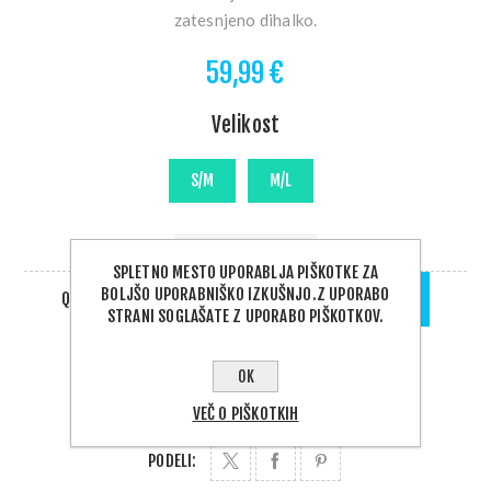
zatesnjeno dihalko.
59,99 €
Velikost
DOBAVA 1 - 5 DNI
SPLETNO MESTO UPORABLJA PIŠKOTKE ZA
BOLJŠO UPORABNIŠKO IZKUŠNJO.Z UPORABO
QTY:
DODAJ V KOŠARICO
STRANI SOGLAŠATE Z UPORABO PIŠKOTKOV.
OK
VEČ O PIŠKOTKIH
PODELI: