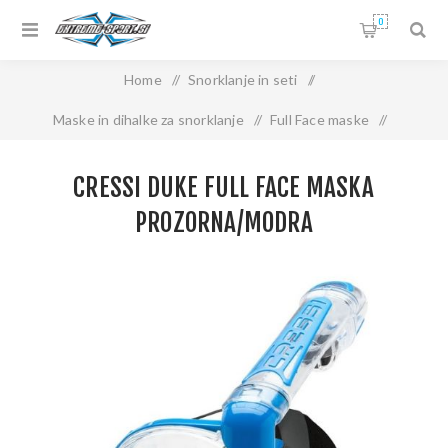
0
Home
/
Snorklanje in seti
/
Maske in dihalke za snorklanje
/
Full Face maske
/
CRESSI DUKE FULL FACE MASKA prozorna/modra
CRESSI DUKE FULL FACE MASKA
PROZORNA/MODRA