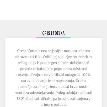
OPIS IZDELKA
Cressi Duke je ena najboljših mask za celoten
obraz na tržišču. Odlikujejo jo izjemno mehek in
prilagodljiv hipoalergen silikon, deflektor, ki
poveča cirkulacijo in popolnoma odstrani
rosenje, dizajn brez ventila, ki omogoča 100%
naravno dihanje brez naprezanja, široko
področje za dihanje (nos + usta) in varnostni
ventil za odvodnjavanje. Poleg udobja nudi tudi
180° vidni kot, dihalka pa je suho zatesnjena v
primeru potopa.