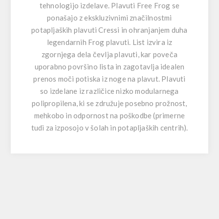
tehnologijo izdelave. Plavuti Free Frog se
ponašajo z ekskluzivnimi značilnostmi
potapljaških plavuti Cressi in ohranjanjem duha
legendarnih Frog plavuti. List izvira iz
zgornjega dela čevlja plavuti, kar poveča
uporabno površino lista in zagotavlja idealen
prenos moči potiska iz noge na plavut. Plavuti
so izdelane iz različice nizko modularnega
polipropilena, ki se združuje posebno prožnost,
mehkobo in odpornost na poškodbe (primerne
tudi za izposojo v šolah in potapljaških centrih).