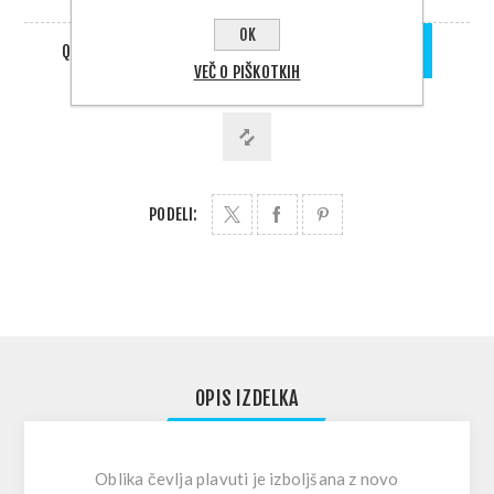
DOBAVA 1 - 5 DNI
OK
QTY:
DODAJ V KOŠARICO
VEČ O PIŠKOTKIH
PODELI:
OPIS IZDELKA
Oblika čevlja plavuti je izboljšana z novo