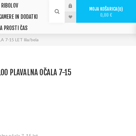
 RIBOLOV
MOJA KOŠARICA
0
0,00 €
KAMERE IN DODATKI
ZA PROSTI ČAS
-15 LET lila/bela
LOO PLAVALNA OČALA 7-15
alna očala 7-15 let