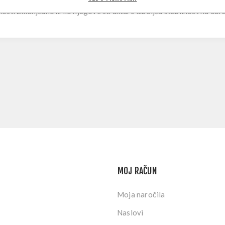
ost. Zmanjšano krilo njegove strukture izboljša stabilnost na obra
MOJ RAČUN
Moja naročila
Naslovi