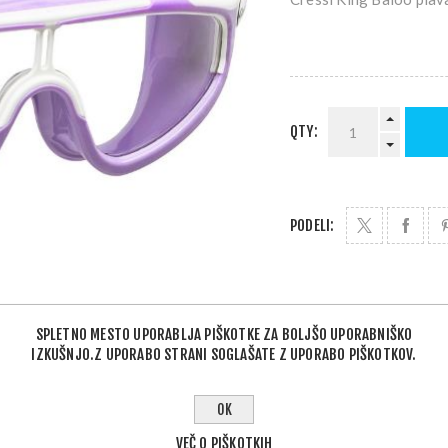
QTY:
PODELI:
SPLETNO MESTO UPORABLJA PIŠKOTKE ZA BOLJŠO UPORABNIŠKO
IZKUŠNJO.Z UPORABO STRANI SOGLAŠATE Z UPORABO PIŠKOTKOV.
OPIS IZDELKA
OK
VEČ O PIŠKOTKIH
nih dimenzij so zasnovana za najstnike, da omogočajo vse dejavnos