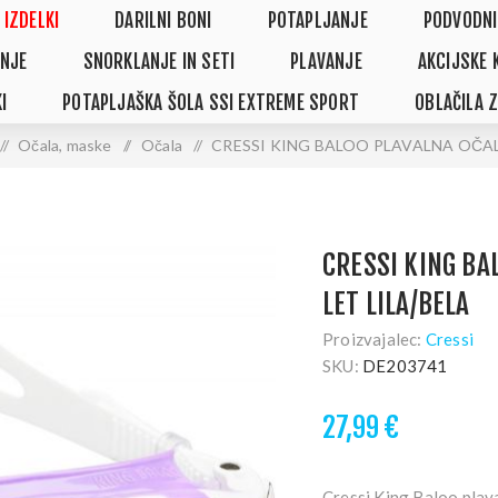
 IZDELKI
DARILNI BONI
POTAPLJANJE
PODVODNI
NJE
SNORKLANJE IN SETI
PLAVANJE
AKCIJSKE 
I
POTAPLJAŠKA ŠOLA SSI EXTREME SPORT
OBLAČILA 
/
Očala, maske
/
Očala
/
CRESSI KING BALOO PLAVALNA OČALA 7
CRESSI KING BA
LET LILA/BELA
Proizvajalec:
Cressi
SKU:
DE203741
27,99 €
Cressi King Baloo plav