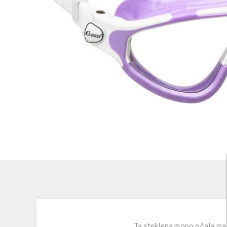
Ta steklena mono očala majh