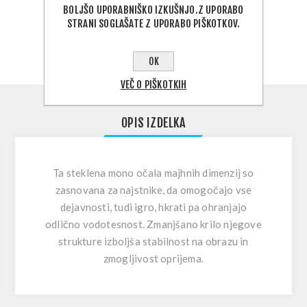
BOLJŠO UPORABNIŠKO IZKUŠNJO.Z UPORABO
STRANI SOGLAŠATE Z UPORABO PIŠKOTKOV.
IZBERITE NASLOV ZA DOSTAVO
OK
VEČ O PIŠKOTKIH
OPIS IZDELKA
Ta steklena mono očala majhnih dimenzij so
zasnovana za najstnike, da omogočajo vse
dejavnosti, tudi igro, hkrati pa ohranjajo
odlično vodotesnost. Zmanjšano krilo njegove
strukture izboljša stabilnost na obrazu in
zmogljivost oprijema.