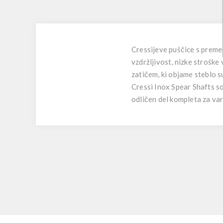
Cressijeve puščice s premer
vzdržljivost, nizke stroške
zatičem, ki objame steblo s
Cressi Inox Spear Shafts so
odličen del kompleta za va