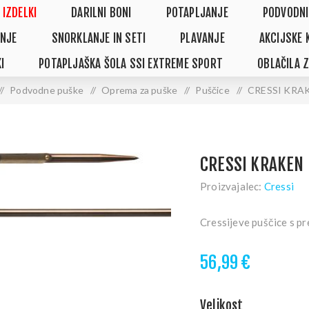
 IZDELKI
DARILNI BONI
POTAPLJANJE
PODVODNI
NJE
SNORKLANJE IN SETI
PLAVANJE
AKCIJSKE 
I
POTAPLJAŠKA ŠOLA SSI EXTREME SPORT
OBLAČILA 
/
Podvodne puške
/
Oprema za puške
/
Puščice
/
CRESSI KRAK
CRESSI KRAKEN 
Proizvajalec:
Cressi
Cressijeve puščice s p
56,99 €
Velikost