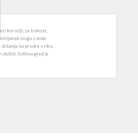
i koroziji, za trdnost,
ahitijskem slogu z enim
držanja, ko prodre v ribo.
 dolžin. Sulična gred je