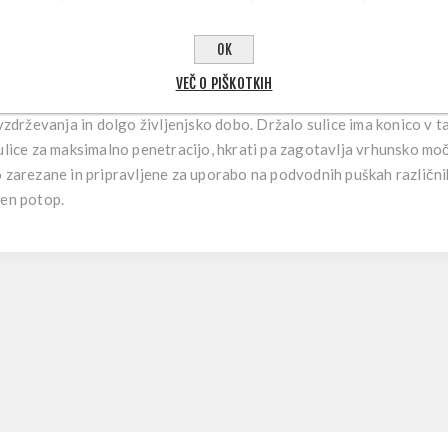
OPIS IZDELKA
OK
VEČ O PIŠKOTKIH
om 6 mm so izdelane iz kaljenega nerjavečega jekla, odpornega prot
 vzdrževanja in dolgo življenjsko dobo. Držalo sulice ima konico v t
ulice za maksimalno penetracijo, hkrati pa zagotavlja vrhunsko moč 
 zarezane in pripravljene za uporabo na podvodnih puškah različnih
ren potop.