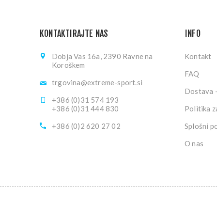
KONTAKTIRAJTE NAS
INFO
Dobja Vas 16a, 2390 Ravne na
Kontakt
Koroškem
FAQ
trgovina@extreme-sport.si
Dostava -
+386 (0)31 574 193
+386 (0)31 444 830
Politika 
+386 (0)2 620 27 02
Splošni p
O nas