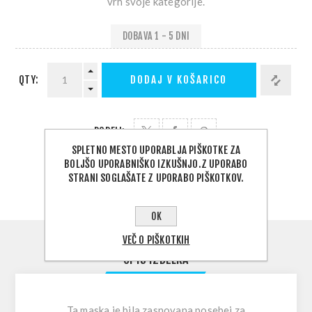
vrh svoje kategorije.
DOBAVA 1 - 5 DNI
QTY:
DODAJ V KOŠARICO
PODELI:
SPLETNO MESTO UPORABLJA PIŠKOTKE ZA
BOLJŠO UPORABNIŠKO IZKUŠNJO.Z UPORABO
IZBERITE NASLOV ZA DOSTAVO
STRANI SOGLAŠATE Z UPORABO PIŠKOTKOV.
OK
VEČ O PIŠKOTKIH
OPIS IZDELKA
Ta maska je bila zasnovana posebej za