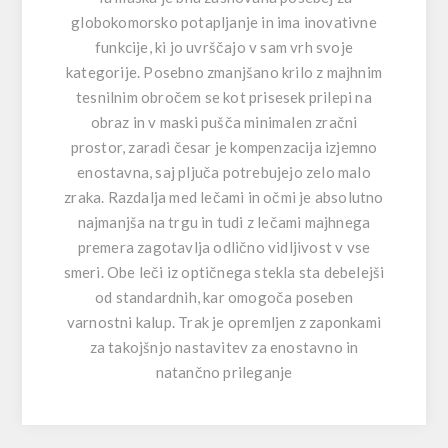
globokomorsko potapljanje in ima inovativne
funkcije, ki jo uvrščajo v sam vrh svoje
kategorije. Posebno zmanjšano krilo z majhnim
tesnilnim obročem se kot prisesek prilepi na
obraz in v maski pušča minimalen zračni
prostor, zaradi česar je kompenzacija izjemno
enostavna, saj pljuča potrebujejo zelo malo
zraka. Razdalja med lečami in očmi je absolutno
najmanjša na trgu in tudi z lečami majhnega
premera zagotavlja odlično vidljivost v vse
smeri. Obe leči iz optičnega stekla sta debelejši
od standardnih, kar omogoča poseben
varnostni kalup. Trak je opremljen z zaponkami
za takojšnjo nastavitev za enostavno in
natančno prileganje