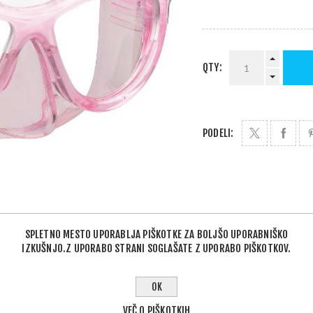
QTY:
PODELI:
SPLETNO MESTO UPORABLJA PIŠKOTKE ZA BOLJŠO UPORABNIŠKO
IZKUŠNJO.Z UPORABO STRANI SOGLAŠATE Z UPORABO PIŠKOTKOV.
OPIS IZDELKA
OK
VEČ O PIŠKOTKIH
praskam. Popolna prilagodljivost večini oblik obraza. Mikrometričn