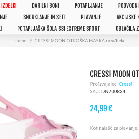
 IZDELKI
DARILNI BONI
POTAPLJANJE
PODVODNI
NJE
SNORKLANJE IN SETI
PLAVANJE
AKCIJSKE 
I
POTAPLJAŠKA ŠOLA SSI EXTREME SPORT
OBLAČILA 
Home
/
CRESSI MOON OTROŠKA MASKA roza/bela
CRESSI MOON O
Proizvajalec:
Cressi
SKU:
DN200834
24,99 €
Kot nalašč za plavanje,