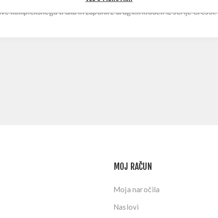
e kompleksnega traku in zaponk z drugimi modeli iz serije Cressi.
MOJ RAČUN
Moja naročila
Naslovi