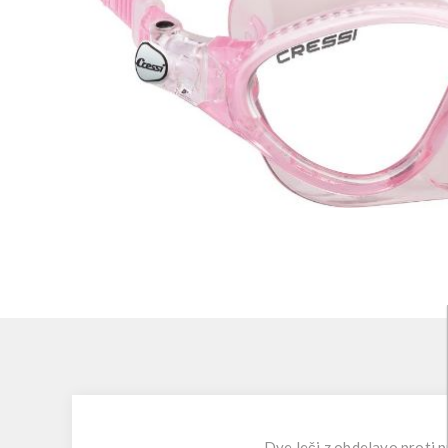
Dve leči z obdelavo proti 