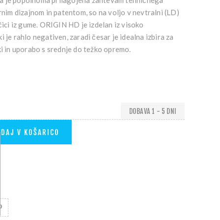
a je popolnoma prilagojena zahtevam tehničnega
irnim dizajnom in patentom, so na voljo v nevtralni (LD)
ičici iz gume. ORIGIN HD je izdelan iz visoko
 je rahlo negativen, zaradi česar je idealna izbira za
ki in uporabo s srednje do težko opremo.
DOBAVA 1 - 5 DNI
DAJ V KOŠARICO