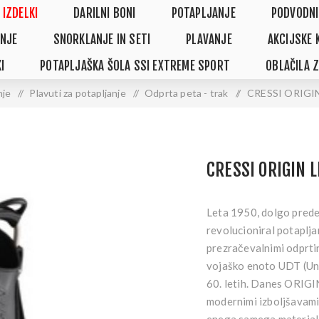
 IZDELKI
DARILNI BONI
POTAPLJANJE
PODVODNI
NJE
SNORKLANJE IN SETI
PLAVANJE
AKCIJSKE 
I
POTAPLJAŠKA ŠOLA SSI EXTREME SPORT
OBLAČILA 
nje
/
Plavuti za potapljanje
/
Odprta peta - trak
/
CRESSI ORIGIN
CRESSI ORIGIN 
Leta 1950, dolgo preden
revolucioniral potap
prezračevalnimi odprti
vojaško enoto UDT (Und
60. letih. Danes ORIGI
modernimi izboljšavami