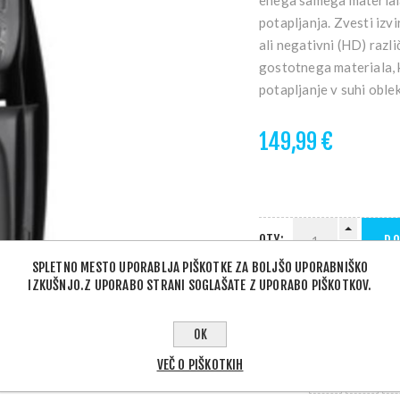
enega samega material
potapljanja. Zvesti izv
ali negativni (HD) razl
gostotnega materiala, ki
potapljanje v suhi oble
149,99 €
QTY:
DO
SPLETNO MESTO UPORABLJA PIŠKOTKE ZA BOLJŠO UPORABNIŠKO
IZKUŠNJO.Z UPORABO STRANI SOGLAŠATE Z UPORABO PIŠKOTKOV.
OK
VEČ O PIŠKOTKIH
PODELI: