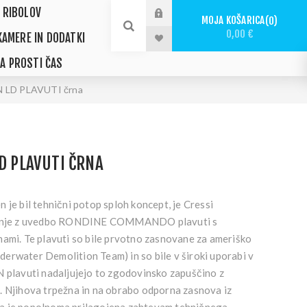
 RIBOLOV
MOJA KOŠARICA
0
0,00 €
KAMERE IN DODATKI
ZA PROSTI ČAS
 LD PLAVUTI črna
LD PLAVUTI ČRNA
 je bil tehnični potop sploh koncept, je Cressi
ljanje z uvedbo RONDINE COMMANDO plavuti s
nami. Te plavuti so bile prvotno zasnovane za ameriško
erwater Demolition Team) in so bile v široki uporabi v
N plavuti nadaljujejo to zgodovinsko zapuščino z
. Njihova trpežna in na obrabo odporna zasnova iz