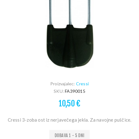
Proizvajalec:
Cressi
SKU:
FA390015
10,50 €
Cressi 3-zoba ost iz nerjavečega jekla. Za navojne puščice.
DOBAVA 1 - 5 DNI