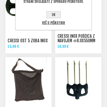
STRANI SOGLAŠATE Z UPORABO PIŠKOTKOV.
OK
VEČ O PIŠKOTKIH
CRESSI INOX PUŠČICA Z
CRESSI OST 5 ZOBA INOX
NAVOJEM Φ8.0X550MM
SAETTA/SL/STAR 55
15,99 €
16,99 €