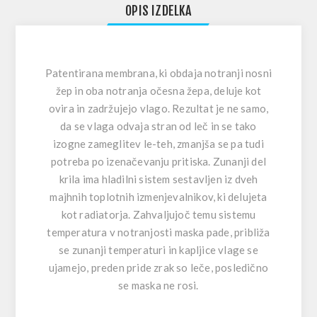
OPIS IZDELKA
Patentirana membrana, ki obdaja notranji nosni
žep in oba notranja očesna žepa, deluje kot
ovira in zadržujejo vlago. Rezultat je ne samo,
da se vlaga odvaja stran od leč in se tako
izogne zameglitev le-teh, zmanjša se pa tudi
potreba po izenačevanju pritiska. Zunanji del
krila ima hladilni sistem sestavljen iz dveh
majhnih toplotnih izmenjevalnikov, ki delujeta
kot radiatorja. Zahvaljujoč temu sistemu
temperatura v notranjosti maska pade, približa
se zunanji temperaturi in kapljice vlage se
ujamejo, preden pride zrak so leče, posledično
se maska ne rosi.