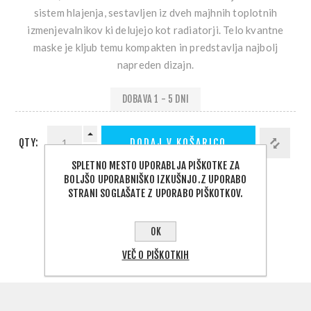
sistem hlajenja, sestavljen iz dveh majhnih toplotnih
izmenjevalnikov ki delujejo kot radiatorji. Telo kvantne
maske je kljub temu kompakten in predstavlja najbolj
napreden dizajn.
DOBAVA 1 - 5 DNI
QTY:
DODAJ V KOŠARICO
SPLETNO MESTO UPORABLJA PIŠKOTKE ZA
BOLJŠO UPORABNIŠKO IZKUŠNJO.Z UPORABO
STRANI SOGLAŠATE Z UPORABO PIŠKOTKOV.
PODELI:
IZBERITE NASLOV ZA DOSTAVO
OK
VEČ O PIŠKOTKIH