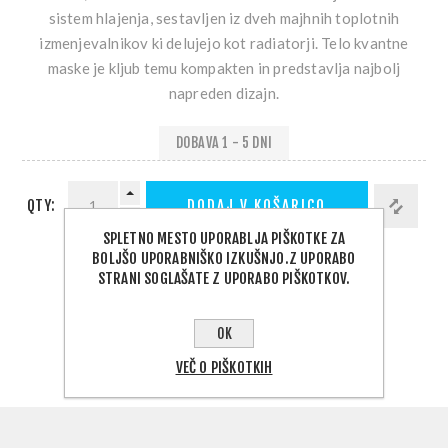
sistem hlajenja, sestavljen iz dveh majhnih toplotnih
izmenjevalnikov ki delujejo kot radiatorji. Telo kvantne
maske je kljub temu kompakten in predstavlja najbolj
napreden dizajn.
DOBAVA 1 - 5 DNI
QTY:
DODAJ V KOŠARICO
SPLETNO MESTO UPORABLJA PIŠKOTKE ZA
BOLJŠO UPORABNIŠKO IZKUŠNJO.Z UPORABO
STRANI SOGLAŠATE Z UPORABO PIŠKOTKOV.
PODELI:
IZBERITE NASLOV ZA DOSTAVO
OK
VEČ O PIŠKOTKIH