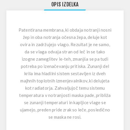
OPIS IZDELKA
Patentirana membrana, ki obdaja notranji nosni
žep in oba notranja očesna žepa, deluje kot
ovira in zadržujejo vlago. Rezultat je ne samo,
da se vlaga odvaja stran od leč in se tako
izogne zameglitev le-teh, zmanjša se pa tudi
potreba po izenačevanju pritiska. Zunanji del
krila ima hladilni sistem sestavljen iz dveh
majhnih toplotnih izmenjevalnikov, ki delujeta
kot radiatorja. Zahvaljujoč temu sistemu
temperatura v notranjosti maska pade, približa
se zunanji temperaturi in kapljice vlage se
ujamejo, preden pride zrak so leče, posledično
se maska ne rosi.