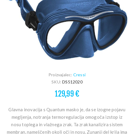
Proizvajalec:
Cressi
SKU:
DS512020
129,99 €
Glavna inovacija s Quantum masko je, da se izogne pojavu
megljenja, notranja termoregulacija omogoča izstop iz
nosu toplega in vlažnega zrak. Ta zrak kanalizira sistem
membran, nameščenih okoli oči in nosu. Zunanji del krila ima