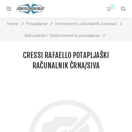
0
Home
/
Potapljanje
/
Inštrumenti, računalniki, kompasi
/
Računalniki / Globinomerji za potapljanje
/
CRESSI RAFAELLO potapljaški računalnik črna/siva
CRESSI RAFAELLO POTAPLJAŠKI
RAČUNALNIK ČRNA/SIVA