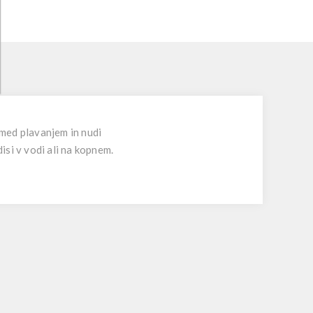
 med plavanjem in nudi
si v vodi ali na kopnem.