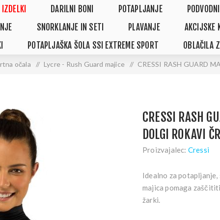
 IZDELKI
DARILNI BONI
POTAPLJANJE
PODVODNI
NJE
SNORKLANJE IN SETI
PLAVANJE
AKCIJSKE 
I
POTAPLJAŠKA ŠOLA SSI EXTREME SPORT
OBLAČILA 
rtna očala
/
Lycre - Rush Guard majice
/
CRESSI RASH GUARD M
CRESSI RASH G
DOLGI ROKAVI Č
Proizvajalec:
Cressi
Idealno za potapljanje,
majica pomaga zaščititi
žarki.