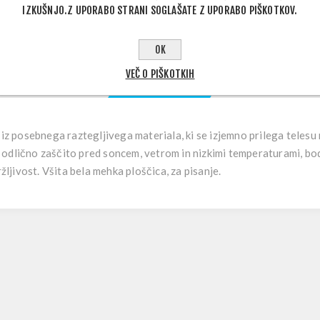
IZKUŠNJO.Z UPORABO STRANI SOGLAŠATE Z UPORABO PIŠKOTKOV.
OK
VEČ O PIŠKOTKIH
OPIS IZDELKA
 iz posebnega raztegljivega materiala, ki se izjemno prilega telesu
odlično zaščito pred soncem, vetrom in nizkimi temperaturami, bodi
ržljivost. Všita bela mehka ploščica, za pisanje.