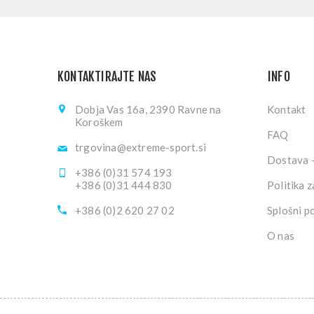
KONTAKTIRAJTE NAS
INFO
Dobja Vas 16a, 2390 Ravne na
Kontakt
Koroškem
FAQ
trgovina@extreme-sport.si
Dostava -
+386 (0)31 574 193
+386 (0)31 444 830
Politika 
+386 (0)2 620 27 02
Splošni p
O nas