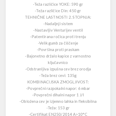
-Teža različice YOKE: 590 gr
-Teža različice Din: 450 gr
TEHNIČNE LASTNOSTI 2. STOPNJA:
-Nadaljnji sistem
-Nastavljiv Venturijev ventil
-Patentirana ročica proti trenju
-Velik gumb za čiščenje
-Površina proti praskam
-Bajonetno držalo kapice z varnostno
ključavnico
-Odstranljiva izpušna cev brez orodja
-Teža brez cevi: 135g
KOMBINACIJSKA ZMOGLJIVOST:
-Povprečni razpokalni napor: 6 mbar
-Povprečni dihalni napor 1 J/l
-Obložena cev je izjemno lahka in fleksibilna
-Teža: 153 gr
-Certifikat EN250/2014 A>10°C