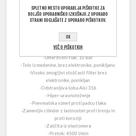
TEHNIČNE LASTNOSTI 1. STOPNJE:
SPLETNO MESTO UPORABLJA PIŠKOTKE ZA
-Uravnotežena membrana (tesnilna komora za
BOLJŠO UPORABNIŠKO IZKUŠNJO.Z UPORABO
MC9SC)
STRANI SOGLAŠATE Z UPORABO PIŠKOTKOV.
-2 vtičnici HP 7/16 UNF
-4 izhodi MP 3/8 UNF
OK
-Delovni tlak: 300 bar (4350 psi) DIN različica,
VEČ O PIŠKOTKIH
232 bar (3365 psi) Različica YOKE
-Umeritveni tlak: 10 Bar
-Telo iz medenine, brez elektronike, ponikljano
-Visoko zmogljivi stožčasti filter brez
elektronike, ponikljan
-Odstranljiva šoba Aisi 316
-Hiper-uravnoteženje
-Pnevmatska vzmet proti padcu tlaka
-Zamenljiv cilinder z lastnostmi proti trenju in
proti koroziji
-Zaščita iz elastomera
-Pretok: 4500 l/min