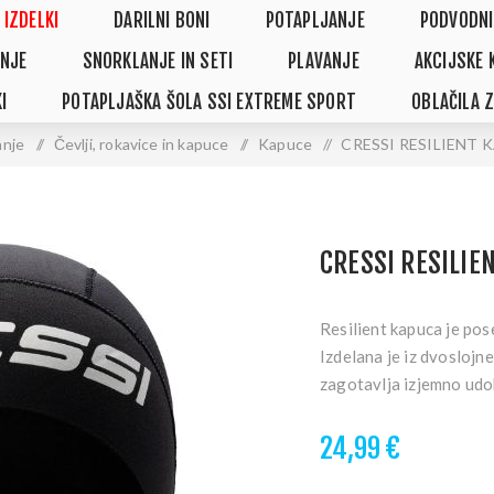
 IZDELKI
DARILNI BONI
POTAPLJANJE
PODVODNI
NJE
SNORKLANJE IN SETI
PLAVANJE
AKCIJSKE 
I
POTAPLJAŠKA ŠOLA SSI EXTREME SPORT
OBLAČILA 
anje
/
Čevlji, rokavice in kapuce
/
Kapuce
/
CRESSI RESILIENT 
CRESSI RESILI
Resilient kapuca je po
Izdelana je iz dvoslojn
zagotavlja izjemno udob
24,99 €