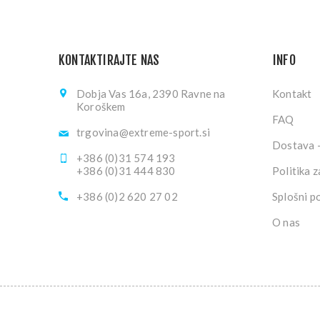
KONTAKTIRAJTE NAS
INFO
Dobja Vas 16a, 2390 Ravne na
Kontakt
Koroškem
FAQ
trgovina@extreme-sport.si
Dostava -
+386 (0)31 574 193
+386 (0)31 444 830
Politika 
+386 (0)2 620 27 02
Splošni p
O nas