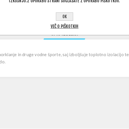
IZKUŠNJO.Z UPORABO STRANI SOGLAŠATE Z UPORABO PIŠKOTKOV.
OK
VEČ O PIŠKOTKIH
OPIS IZDELKA
snorklanje in druge vodne športe, saj izboljšuje toplotno izolacijo
do.