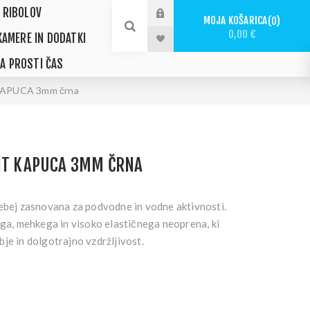
 RIBOLOV
MOJA KOŠARICA
0
0,00 €
KAMERE IN DODATKI
ZA PROSTI ČAS
KAPUCA 3mm črna
ENT KAPUCA 3MM ČRNA
sebej zasnovana za podvodne in vodne aktivnosti.
ega, mehkega in visoko elastičnega neoprena, ki
je in dolgotrajno vzdržljivost.