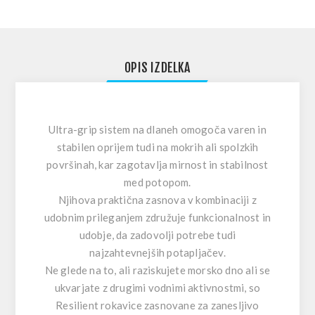
OPIS IZDELKA
Ultra-grip sistem na dlaneh omogoča varen in
stabilen oprijem tudi na mokrih ali spolzkih
površinah, kar zagotavlja mirnost in stabilnost
med potopom.
Njihova praktična zasnova v kombinaciji z
udobnim prileganjem združuje funkcionalnost in
udobje, da zadovolji potrebe tudi
najzahtevnejših potapljačev.
Ne glede na to, ali raziskujete morsko dno ali se
ukvarjate z drugimi vodnimi aktivnostmi, so
Resilient rokavice zasnovane za zanesljivo