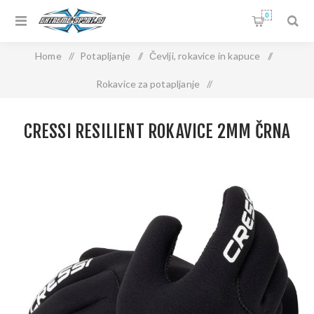
0
Home
/
Potapljanje
/
Čevlji, rokavice in kapuce
/
Rokavice za potapljanje
/
CRESSI RESILIENT ROKAVICE 2mm črna
CRESSI RESILIENT ROKAVICE 2MM ČRNA