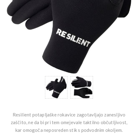
Resilient potapljaške rokavice zagotavljajo zanesljivo
zaščito, ne da bi pri tem omejevale taktilno občutljivost,
kar omogoča neposreden stik s podvodnim okoljem.