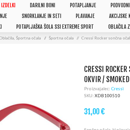
 IZDELKI
DARILNI BONI
POTAPLJANJE
PODVODNI
NJE
SNORKLANJE IN SETI
PLAVANJE
AKCIJSKE 
I
POTAPLJAŠKA ŠOLA SSI EXTREME SPORT
OBLAČILA 
Oblačila, Športna očala
/
Športna očala
/
Cressi Rocker sončna očal
CRESSI ROCKER 
OKVIR / SMOKED
Proizvajalec:
Cressi
SKU:
XDB100510
31,00 €
Sončna očala, ki plavaj