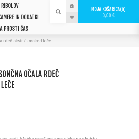
 RIBOLOV
MOJA KOŠARICA
0
0,00 €
KAMERE IN DODATKI
ZA PROSTI ČAS
a rdeč okvir / smoked leče
SONČNA OČALA RDEČ
 LEČE
o na vodi. Mehka gumijasta prevleka na okvirju,