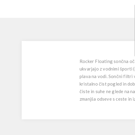
Rocker Floating sončna očal
ukvarjajo z vodnimi športi (
plava na vodi. Sončni filtr
kristalno čist pogled in d
čiste in suhe ne glede na n
zmanjša odseve s ceste in iz