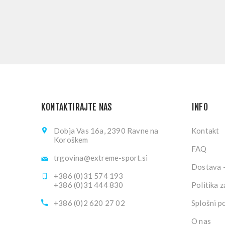
KONTAKTIRAJTE NAS
INFO
Dobja Vas 16a, 2390 Ravne na
Kontakt
Koroškem
FAQ
trgovina@extreme-sport.si
Dostava -
+386 (0)31 574 193
+386 (0)31 444 830
Politika 
+386 (0)2 620 27 02
Splošni p
O nas