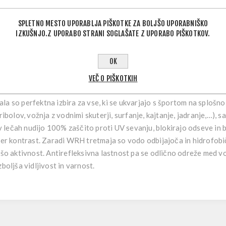
SPLETNO MESTO UPORABLJA PIŠKOTKE ZA BOLJŠO UPORABNIŠKO
IZKUŠNJO.Z UPORABO STRANI SOGLAŠATE Z UPORABO PIŠKOTKOV.
OPIS IZDELKA
OK
VEČ O PIŠKOTKIH
a so perfektna izbira za vse, ki se ukvarjajo s športom na splošno š
ribolov, vožnja z vodnimi skuterji, surfanje, kajtanje, jadranje,…), sa
i v lečah nudijo 100% zaščito proti UV sevanju, blokirajo odseve i
ober kontrast. Zaradi WRH tretmaja so vodo odbijajoča in hidrofobi
ašo aktivnost. Antirefleksivna lastnost pa se odlično odreže med vo
boljša vidljivost in varnost.