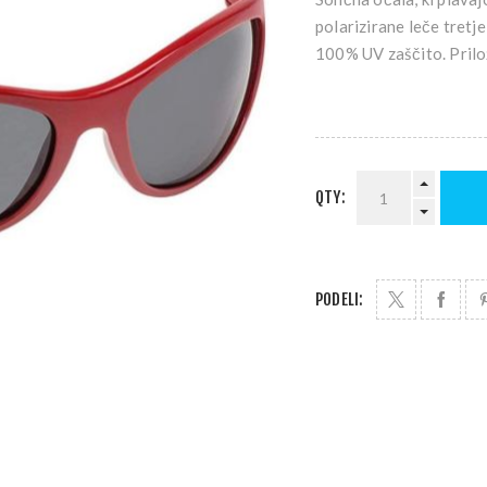
polarizirane leče tretj
100% UV zaščito. Prilo
QTY:
PODELI: