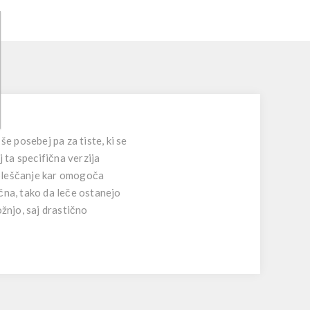
e posebej pa za tiste, ki se
j ta specifična verzija
n bleščanje kar omogoča
čna, tako da leče ostanejo
žnjo, saj drastično