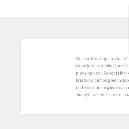
Rocker Floating sončna očal
ukvarjajo z vodnimi športi (
plava na vodi. Sončni filtr
kristalno čist pogled in d
čiste in suhe ne glede na n
zmanjša odseve s ceste in iz