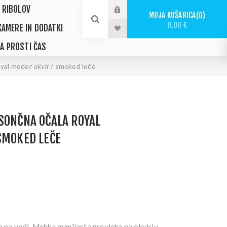
 RIBOLOV
MOJA KOŠARICA
0
0,00 €
KAMERE IN DODATKI
ZA PROSTI ČAS
yal moder okvir / smoked leče
SONČNA OČALA ROYAL
SMOKED LEČE
o na vodi. Mehka gumijasta prevleka na okvirju,