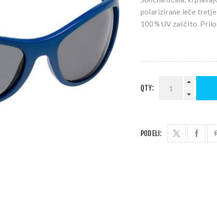
polarizirane leče tretj
100% UV zaščito. Prilo
QTY:
PODELI: