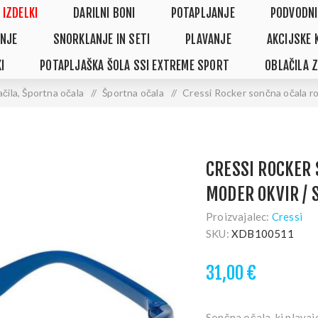
 IZDELKI
DARILNI BONI
POTAPLJANJE
PODVODNI
NJE
SNORKLANJE IN SETI
PLAVANJE
AKCIJSKE 
I
POTAPLJAŠKA ŠOLA SSI EXTREME SPORT
OBLAČILA 
čila, Športna očala
/
Športna očala
/
Cressi Rocker sončna očala ro
CRESSI ROCKER 
MODER OKVIR / 
Proizvajalec:
Cressi
SKU:
XDB100511
31,00 €
Sončna očala, ki plavaj