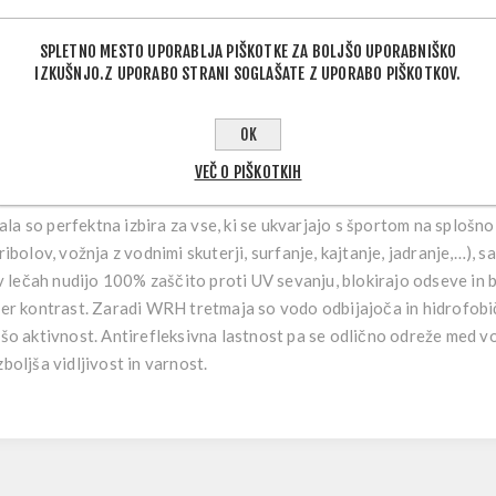
SPLETNO MESTO UPORABLJA PIŠKOTKE ZA BOLJŠO UPORABNIŠKO
IZKUŠNJO.Z UPORABO STRANI SOGLAŠATE Z UPORABO PIŠKOTKOV.
OPIS IZDELKA
OK
VEČ O PIŠKOTKIH
a so perfektna izbira za vse, ki se ukvarjajo s športom na splošno š
ribolov, vožnja z vodnimi skuterji, surfanje, kajtanje, jadranje,…), sa
i v lečah nudijo 100% zaščito proti UV sevanju, blokirajo odseve i
ober kontrast. Zaradi WRH tretmaja so vodo odbijajoča in hidrofobi
ašo aktivnost. Antirefleksivna lastnost pa se odlično odreže med vo
boljša vidljivost in varnost.