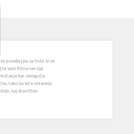
e posebej pa za tiste, ki se
j ta specifična verzija
n bleščanje kar omogoča
čna, tako da leče ostanejo
žnjo, saj drastično