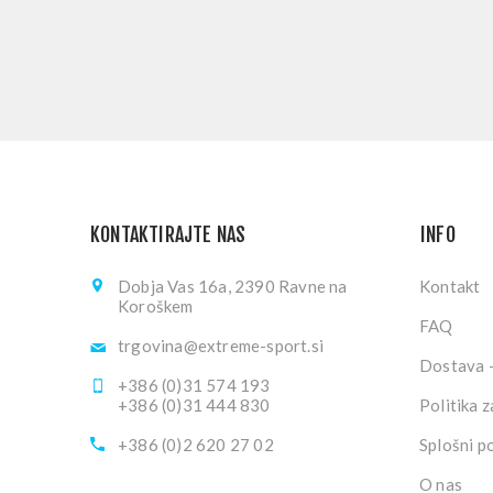
KONTAKTIRAJTE NAS
INFO
Dobja Vas 16a, 2390 Ravne na
Kontakt
Koroškem
FAQ
trgovina@extreme-sport.si
Dostava -
+386 (0)31 574 193
+386 (0)31 444 830
Politika 
+386 (0)2 620 27 02
Splošni p
O nas