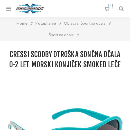
0
Home
/
Potapljanje
/
Oblačila, Športna očala
/
Športna očala
/
Cressi Scooby otroška sončna očala 0-2 let morski konjiček
CRESSI SCOOBY OTROŠKA SONČNA OČALA
smoked leče
0-2 LET MORSKI KONJIČEK SMOKED LEČE