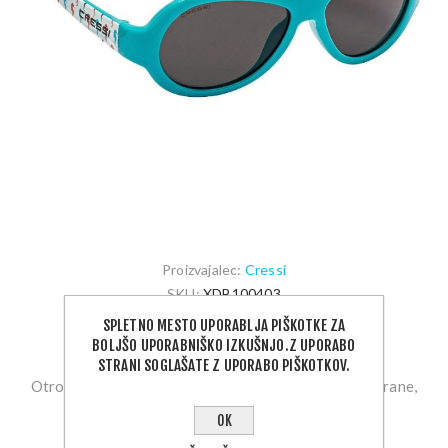
Proizvajalec:
Cressi
SKU:
XDB100403
SPLETNO MESTO UPORABLJA PIŠKOTKE ZA
15,00 €
BOLJŠO UPORABNIŠKO IZKUŠNJO.Z UPORABO
STRANI SOGLAŠATE Z UPORABO PIŠKOTKOV.
Otroška sončna očala za starost od 0-2 let. Polarizirane,
antirefleksivne leče s 100% UV zaščito.
OK