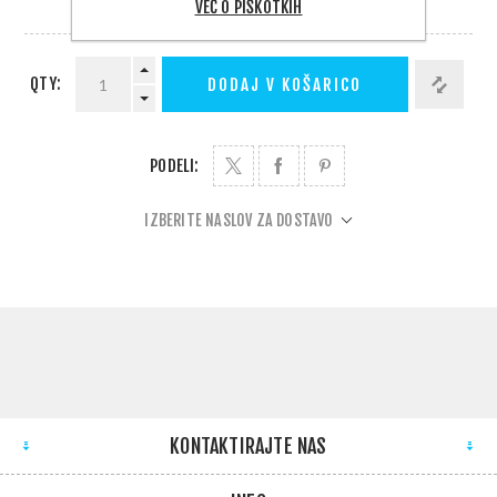
VEČ O PIŠKOTKIH
DOBAVA 1 - 5 DNI
QTY:
DODAJ V KOŠARICO
PODELI:
IZBERITE NASLOV ZA DOSTAVO
KONTAKTIRAJTE NAS