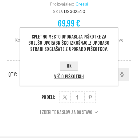
Proizvajalec:
Cressi
SKU:
DS302510
69,99 €
SPLETNO MESTO UPORABLJA PIŠKOTKE ZA
Komplet z Matrix masko in Gama dihalko, črne barve
BOLJŠO UPORABNIŠKO IZKUŠNJO.Z UPORABO
STRANI SOGLAŠATE Z UPORABO PIŠKOTKOV.
DOBAVA 1 - 5 DNI
OK
QTY:
DODAJ V KOŠARICO
VEČ O PIŠKOTKIH
PODELI:
IZBERITE NASLOV ZA DOSTAVO