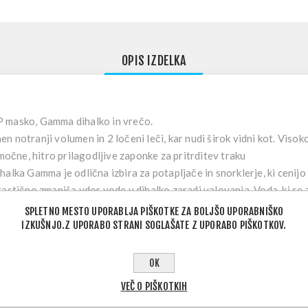
OPIS IZDELKA
 masko, Gamma dihalko in vrečo.
 notranji volumen in 2 ločeni leči, kar nudi širok vidni kot. Visoko
 močne, hitro prilagodljive zaponke za pritrditev traku
alka Gamma je odlična izbira za potapljače in snorklerje, ki cenijo
astično zmanjša vdor vode v dihalko zaradi valovanja. Voda, ki se z
entil, brez da bi vplivala na dihanje.
SPLETNO MESTO UPORABLJA PIŠKOTKE ZA BOLJŠO UPORABNIŠKO
IZKUŠNJO.Z UPORABO STRANI SOGLAŠATE Z UPORABO PIŠKOTKOV.
OK
VEČ O PIŠKOTKIH