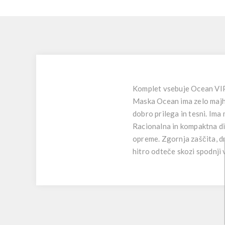
Komplet vsebuje Ocean VIP
Maska Ocean ima zelo majhen
dobro prilega in tesni. Ima
Racionalna in kompaktna dih
opreme. Zgornja zaščita, dr
hitro odteče skozi spodnji v