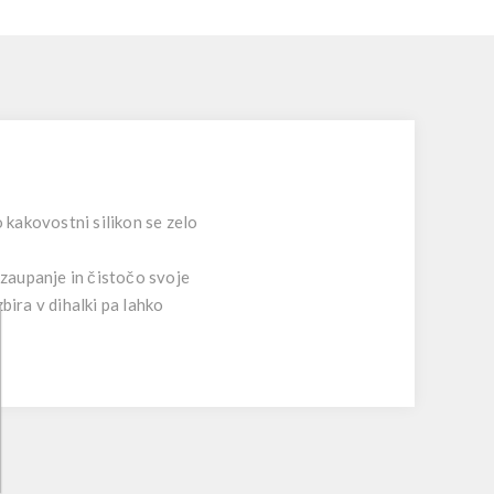
 kakovostni silikon se zelo
 zaupanje in čistočo svoje
bira v dihalki pa lahko