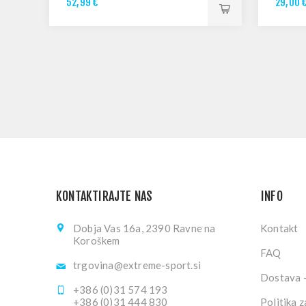
52,99 €
29,00 
KONTAKTIRAJTE NAS
INFO
Dobja Vas 16a, 2390 Ravne na
Kontakt
Koroškem
FAQ
trgovina@extreme-sport.si
Dostava -
+386 (0)31 574 193
+386 (0)31 444 830
Politika 