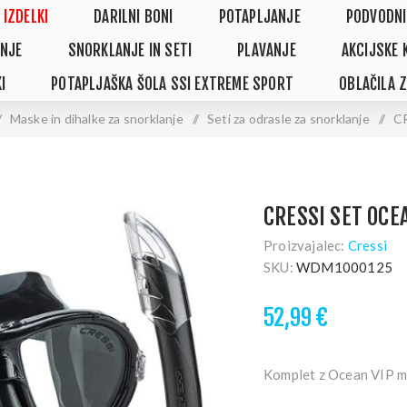
 IZDELKI
DARILNI BONI
POTAPLJANJE
PODVODNI
NJE
SNORKLANJE IN SETI
PLAVANJE
AKCIJSKE 
I
POTAPLJAŠKA ŠOLA SSI EXTREME SPORT
OBLAČILA 
/
Maske in dihalke za snorklanje
/
Seti za odrasle za snorklanje
/
C
CRESSI SET OCE
Proizvajalec:
Cressi
SKU:
WDM1000125
52,99 €
Komplet z Ocean VIP ma