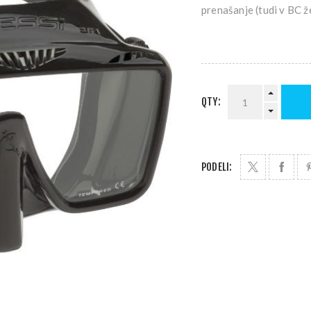
prenašanje (tudi v BC že
QTY:
PODELI: