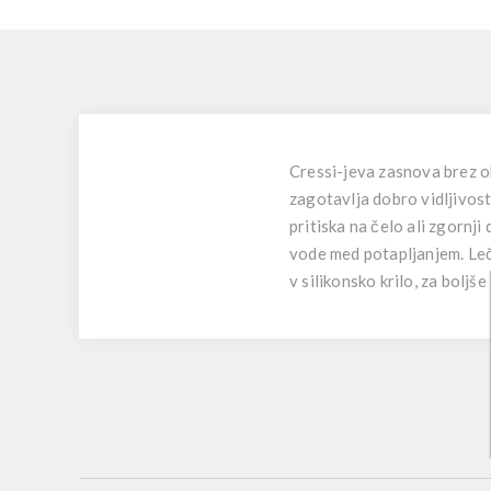
Cressi-jeva zasnova brez ok
zagotavlja dobro vidljivos
pritiska na čelo ali zgornj
vode med potapljanjem. Leča
v silikonsko krilo, za bolj