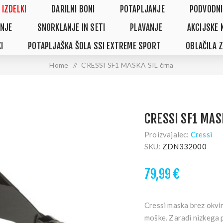
 IZDELKI
DARILNI BONI
POTAPLJANJE
PODVODNI
NJE
SNORKLANJE IN SETI
PLAVANJE
AKCIJSKE 
I
POTAPLJAŠKA ŠOLA SSI EXTREME SPORT
OBLAČILA 
Home
/
CRESSI SF1 MASKA SIL črna
CRESSI SF1 MAS
Proizvajalec:
Cressi
SKU:
ZDN332000
79,99 €
Cressi maska brez okvir
moške. Zaradi nizkega 