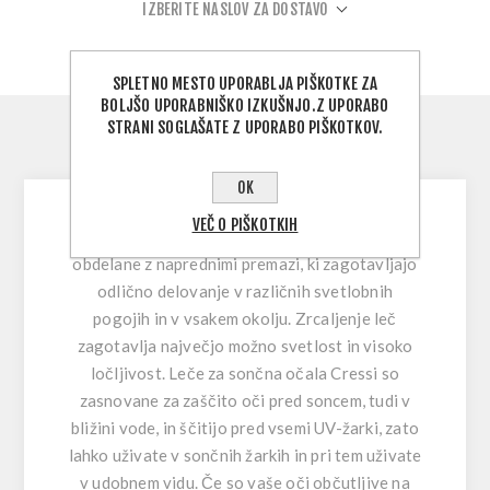
IZBERITE NASLOV ZA DOSTAVO
SPLETNO MESTO UPORABLJA PIŠKOTKE ZA
BOLJŠO UPORABNIŠKO IZKUŠNJO.Z UPORABO
STRANI SOGLAŠATE Z UPORABO PIŠKOTKOV.
OPIS IZDELKA
OK
VEČ O PIŠKOTKIH
Zrcalne leče, nameščene na teh očalih, so
obdelane z naprednimi premazi, ki zagotavljajo
odlično delovanje v različnih svetlobnih
pogojih in v vsakem okolju. Zrcaljenje leč
zagotavlja največjo možno svetlost in visoko
ločljivost. Leče za sončna očala Cressi so
zasnovane za zaščito oči pred soncem, tudi v
bližini vode, in ščitijo pred vsemi UV-žarki, zato
lahko uživate v sončnih žarkih in pri tem uživate
v udobnem vidu. Če so vaše oči občutljive na