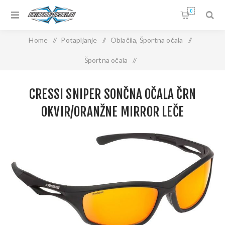
0
Home
/
Potapljanje
/
Oblačila, Športna očala
/
Športna očala
/
CRESSI SNIPER SONČNA OČALA ČRN OKVIR/ORANŽNE
CRESSI SNIPER SONČNA OČALA ČRN
MIRROR LEČE
OKVIR/ORANŽNE MIRROR LEČE