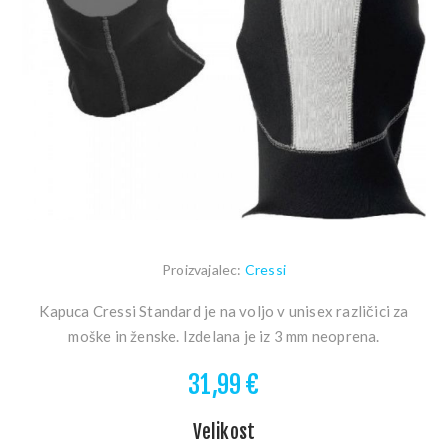
Proizvajalec:
Cressi
Kapuca Cressi Standard je na voljo v unisex različici za
moške in ženske. Izdelana je iz 3 mm neoprena.
31,99 €
Velikost