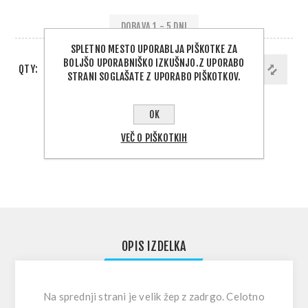
DOBAVA 1 - 5 DNI
SPLETNO MESTO UPORABLJA PIŠKOTKE ZA
BOLJŠO UPORABNIŠKO IZKUŠNJO.Z UPORABO
QTY:
DODAJ V KOŠARICO
STRANI SOGLAŠATE Z UPORABO PIŠKOTKOV.
OK
PODELI:
VEČ O PIŠKOTKIH
IZBERITE NASLOV ZA DOSTAVO
OPIS IZDELKA
Na sprednji strani je velik žep z zadrgo. Celotno