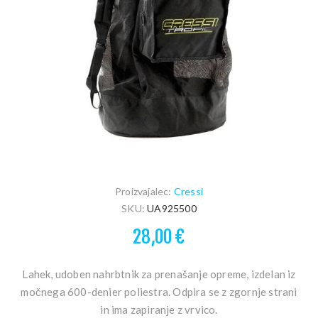
Proizvajalec:
Cressi
SKU:
UA925500
28,00 €
Lahek, udoben nahrbtnik za prenašanje opreme, izdelan iz
močnega 600-denier poliestra. Odpira se z zgornje strani
in ima zapiranje z vrvico.