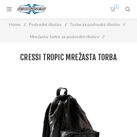
0
Home
/
Podvodni ribolov
/
Torbe za podvodni ribolov
/
Mrežaste torbe za podvodni ribolov
/
CRESSI Tropic mrežasta torba
CRESSI TROPIC MREŽASTA TORBA