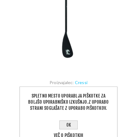
Proizvajalec:
Cressi
SKU:
XVZ000006
SPLETNO MESTO UPORABLJA PIŠKOTKE ZA
36,00 €
BOLJŠO UPORABNIŠKO IZKUŠNJO.Z UPORABO
STRANI SOGLAŠATE Z UPORABO PIŠKOTKOV.
Cressi zložljivo veslo za SUP.
OK
DOBAVA 1 - 5 DNI
VEČ O PIŠKOTKIH