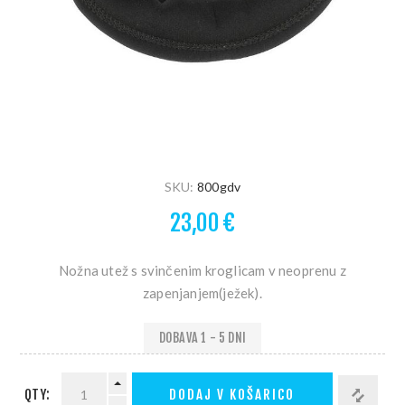
SKU:
800gdv
23,00 €
Nožna utež s svinčenim kroglicam v neoprenu z
zapenjanjem(ježek).
DOBAVA 1 - 5 DNI
QTY:
DODAJ V KOŠARICO