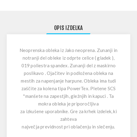
OPIS IZDELKA
Neoprenska obleka iz Jako neoprena. Zunanji in
notranji del obleke iz odprte celice ( gladek ),
019 poliestra spandex. Zunanji del z maskirno
poslikavo . Ojačitev in podložena obleka na
mestih za napenjanje harpune. Obleka ima tudi
zaščite za kolena tipa PowerTex. Pletene SCS
*manšete na zapestjih, gležnjih in kapuci . Ta
mokra obleka je priporočljiva
za izkušene uporabnike. Gre za krhek izdelek, ki
zahteva
največja previdnost pri oblačenju in slečenju.