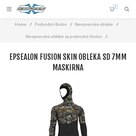
0
Home
/
Podvodni ribolov
/
Neoprenske obleke
/
Neoprenske obleke za podvodni ribolov
/
EPSEALON Fusion Skin obleka SD 7mm Maskirna
EPSEALON FUSION SKIN OBLEKA SD 7MM
MASKIRNA