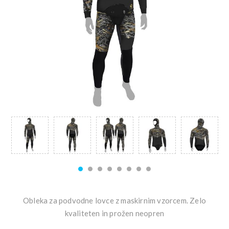
Obleka za podvodne lovce z maskirnim vzorcem. Zelo
kvaliteten in prožen neopren