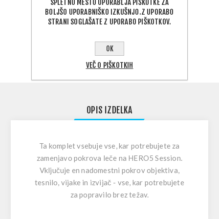
SPLETNO MESTO UPORABLJA PIŠKOTKE ZA
BOLJŠO UPORABNIŠKO IZKUŠNJO.Z UPORABO
PODELI:
STRANI SOGLAŠATE Z UPORABO PIŠKOTKOV.
IZBERITE NASLOV ZA DOSTAVO
OK
VEČ O PIŠKOTKIH
OPIS IZDELKA
Ta komplet vsebuje vse, kar potrebujete za
zamenjavo pokrova leče na HERO5 Session.
Vključuje en nadomestni pokrov objektiva,
tesnilo, vijake in izvijač - vse, kar potrebujete
za popravilo brez težav.