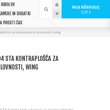
 RIBOLOV
MOJA KOŠARICA
0
0,00 €
KAMERE IN DODATKI
ZA PROSTI ČAS
plošča za kompenzator plovnosti, wing
04 STA KONTRAPLOŠČA ZA
LOVNOSTI, WING
STA (single tank adapter) za enojno jeklenko.