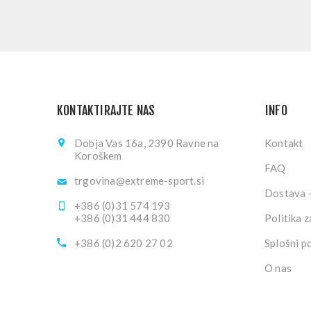
KONTAKTIRAJTE NAS
INFO
Dobja Vas 16a, 2390 Ravne na
Kontakt
Koroškem
FAQ
trgovina@extreme-sport.si
Dostava -
+386 (0)31 574 193
+386 (0)31 444 830
Politika 
+386 (0)2 620 27 02
Splošni p
O nas