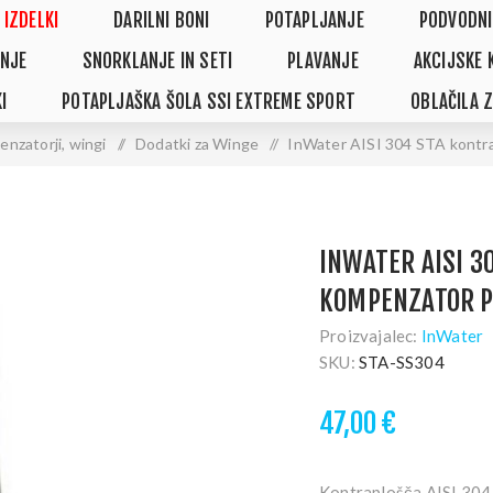
 IZDELKI
DARILNI BONI
POTAPLJANJE
PODVODNI
NJE
SNORKLANJE IN SETI
PLAVANJE
AKCIJSKE 
I
POTAPLJAŠKA ŠOLA SSI EXTREME SPORT
OBLAČILA 
nzatorji, wingi
/
Dodatki za Winge
/
InWater AISI 304 STA kontra
INWATER AISI 3
KOMPENZATOR P
Proizvajalec:
InWater
SKU:
STA-SS304
47,00 €
Kontraplošča AISI 304 