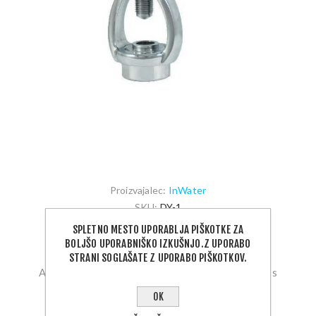
Proizvajalec:
InWater
SKU:
DY-1
SPLETNO MESTO UPORABLJA PIŠKOTKE ZA
35,00 €
BOLJŠO UPORABNIŠKO IZKUŠNJO.Z UPORABO
STRANI SOGLAŠATE Z UPORABO PIŠKOTKOV.
Adapter za uporabo z DIN priključkom na ventilu s
priključkom INT
OK