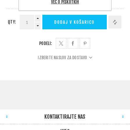
VEČ O PIŠKOTKIH
DOBAVA 1 - 5 DNI
QTY:
DODAJ V KOŠARICO
PODELI:
IZBERITE NASLOV ZA DOSTAVO
KONTAKTIRAJTE NAS